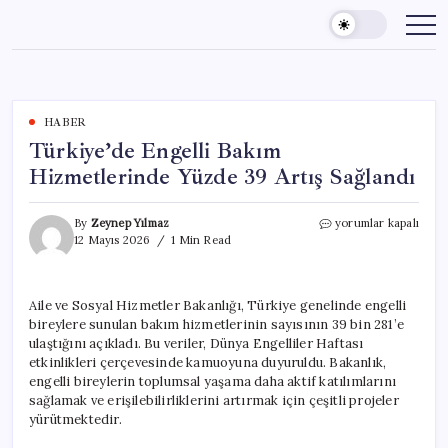
Skip
to
content
HABER
Türkiye’de Engelli Bakım
Hizmetlerinde Yüzde 39 Artış Sağlandı
Türkiye’de
By
Zeynep Yılmaz
yorumlar kapalı
Engelli
12 Mayıs 2026
1 Min Read
Bakım
Hizmetlerinde
Yüzde
Aile ve Sosyal Hizmetler Bakanlığı, Türkiye genelinde engelli
39
bireylere sunulan bakım hizmetlerinin sayısının 39 bin 281’e
Artış
Sağlandı
ulaştığını açıkladı. Bu veriler, Dünya Engelliler Haftası
için
etkinlikleri çerçevesinde kamuoyuna duyuruldu. Bakanlık,
engelli bireylerin toplumsal yaşama daha aktif katılımlarını
sağlamak ve erişilebilirliklerini artırmak için çeşitli projeler
yürütmektedir.