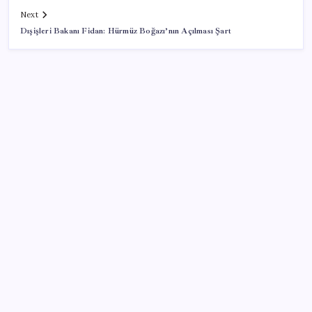
Next
Dışişleri Bakanı Fidan: Hürmüz Boğazı’nın Açılması Şart
SON YAZILAR
Google Pixel Watch 5 Sızdırıldı: İşte Detaylar
Eskişehir’de 2 belediye başkanı YENİ Parti’ye geçti
Ekran Paylaşımı’nda tehlikeli açık: Mac’e uzaktan
erişim mümkün olabiliyordu
CHP Mut ve Silifke İlçe Başkanlıklarında toplu istifa:
YENİ Parti’ye katılma kararı aldılar