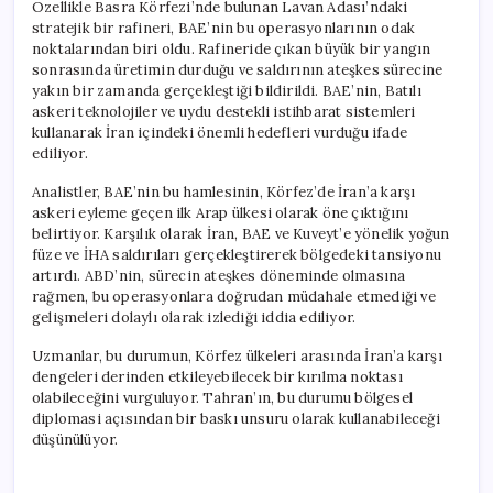
Özellikle Basra Körfezi’nde bulunan Lavan Adası’ndaki
stratejik bir rafineri, BAE’nin bu operasyonlarının odak
noktalarından biri oldu. Rafineride çıkan büyük bir yangın
sonrasında üretimin durduğu ve saldırının ateşkes sürecine
yakın bir zamanda gerçekleştiği bildirildi. BAE’nin, Batılı
askeri teknolojiler ve uydu destekli istihbarat sistemleri
kullanarak İran içindeki önemli hedefleri vurduğu ifade
ediliyor.
Analistler, BAE’nin bu hamlesinin, Körfez’de İran’a karşı
askeri eyleme geçen ilk Arap ülkesi olarak öne çıktığını
belirtiyor. Karşılık olarak İran, BAE ve Kuveyt’e yönelik yoğun
füze ve İHA saldırıları gerçekleştirerek bölgedeki tansiyonu
artırdı. ABD’nin, sürecin ateşkes döneminde olmasına
rağmen, bu operasyonlara doğrudan müdahale etmediği ve
gelişmeleri dolaylı olarak izlediği iddia ediliyor.
Uzmanlar, bu durumun, Körfez ülkeleri arasında İran’a karşı
dengeleri derinden etkileyebilecek bir kırılma noktası
olabileceğini vurguluyor. Tahran’ın, bu durumu bölgesel
diplomasi açısından bir baskı unsuru olarak kullanabileceği
düşünülüyor.