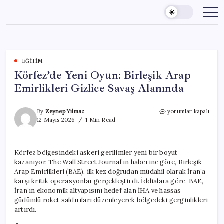
Skip
to
content
EĞITIM
Körfez’de Yeni Oyun: Birleşik Arap
Emirlikleri Gizlice Savaş Alanında
Körfez’de
By
Zeynep Yılmaz
yorumlar kapalı
Yeni
12 Mayıs 2026
1 Min Read
Oyun:
Birleşik
Arap
Körfez bölgesindeki askeri gerilimler yeni bir boyut
Emirlikleri
kazanıyor. The Wall Street Journal’ın haberine göre, Birleşik
Gizlice
Savaş
Arap Emirlikleri (BAE), ilk kez doğrudan müdahil olarak İran’a
Alanında
karşı kritik operasyonlar gerçekleştirdi. İddialara göre, BAE,
için
İran’ın ekonomik altyapısını hedef alan İHA ve hassas
güdümlü roket saldırıları düzenleyerek bölgedeki gerginlikleri
artırdı.