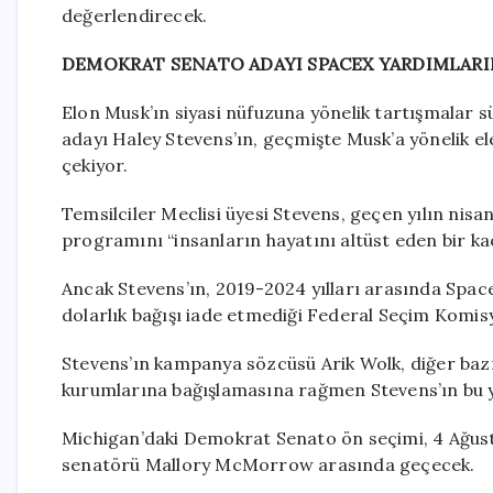
değerlendirecek.
DEMOKRAT SENATO ADAYI SPACEX YARDIMLARIN
Elon Musk’ın siyasi nüfuzuna yönelik tartışmalar 
adayı Haley Stevens’ın, geçmişte Musk’a yönelik el
çekiyor.
Temsilciler Meclisi üyesi Stevens, geçen yılın ni
programını “insanların hayatını altüst eden bir ka
Ancak Stevens’ın, 2019-2024 yılları arasında Spa
dolarlık bağışı iade etmediği Federal Seçim Komisy
Stevens’ın kampanya sözcüsü Arik Wolk, diğer baz
kurumlarına bağışlamasına rağmen Stevens’ın bu yö
Michigan’daki Demokrat Senato ön seçimi, 4 Ağusto
senatörü Mallory McMorrow arasında geçecek.