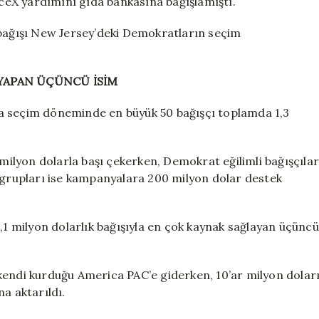
paceX yardımını gıda bankasına bağışlamıştı.
 bağışı New Jersey’deki Demokratların seçim
YAPAN ÜÇÜNCÜ İSİM
a seçim döneminde en büyük 50 bağışçı toplamda 1,3
 milyon dolarla başı çekerken, Demokrat eğilimli bağışçıla
r grupları ise kampanyalara 200 milyon dolar destek
5,1 milyon dolarlık bağışıyla en çok kaynak sağlayan üçüncü
kendi kurduğu America PAC’e giderken, 10’ar milyon dolar
a aktarıldı.