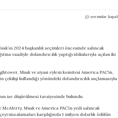
Elon
yorumlar kapal
Musk
ifadeye
çağrıldı
için
usk’ın 2024 başkanlık seçimleri öncesinde salıncak
ma vaadiyle dolandırıcılık yaptığı iddialarıyla açılan iki
ightower, Musk ve siyasi eylem komitesi America PAC’in,
in çekilişi kullandığı yönündeki dolandırıcılık suçlamasıyla
nın ise düşürülmesi tavsiyesinde bulundu.
ne McAferty, Musk ve America PAC’in yedi salıncak
çeyi imzalamaları karşılığında 1 milyon dolarlık ödülün