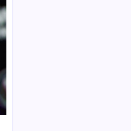
ABD’li banka duyurdu: Türk Lirası değer
kaybederse yüksek faiz dönemi bitmez!
AB’den Karar: Yapay Zeka İçerikleri Artık
Etiketlenecek
Apple’ın akıllı gözlüğü akıllı saati gibi olacak
YENİ Partili Evrim Rızvanoğlu’ndan iktidara
çevre politikası eleştirisi: ‘Doğayı değil rantı
önceleyen sistem kuruldu’
İTO’ya göre 199 ürünün fiyatı arttı
Uçaktan düşen iPhone 17 Pro hasarsız
bulundu
Toyota, yılın ilk yarısı küresel bazda en çok
araç satan şirket ünvanını korudu
İran Dışişleri Bakanlığı: İran’ın Mısır’a
yönelik İHA saldırısıyla bir ilgisi bulunmuyor
Balıkesir’deki yangın Bergama sınırına