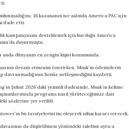
ti.
ulunmadığını, 18 kazananın ise aslında America PAC için
i ifade etti.
lık kampanyasını desteklemek için kurduğu America
vania’da duyurmuştu.
 şu anda dünyanın en zengin kişisi konumunda.
diasının devam etmesini önerirken, Musk’ın ödemelerin
ıp davranmadığının henüz netleşmediğini kaydetti.
’ın Şubat 2026’daki yeminli ifadesinde, Musk’ın kelime
anışmanlarımızla programı nasıl yürüteceğimize dair
ki sözlerine yer verildi.
ower’ın bu tavsiyelerini inceleyerek nihai kararı verecek.
davasının da düşürülmesi yönündeki talebini ayrıca