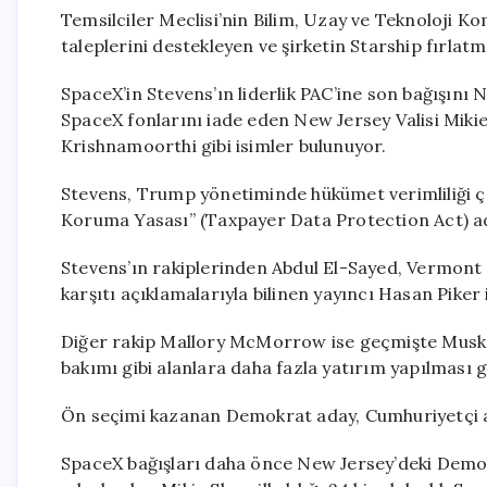
Temsilciler Meclisi’nin Bilim, Uzay ve Teknoloji K
taleplerini destekleyen ve şirketin Starship fırla
SpaceX’in Stevens’ın liderlik PAC’ine son bağışını 
SpaceX fonlarını iade eden New Jersey Valisi Mikie 
Krishnamoorthi gibi isimler bulunuyor.
Stevens, Trump yönetiminde hükümet verimliliği ça
Koruma Yasası” (Taxpayer Data Protection Act) adl
Stevens’ın rakiplerinden Abdul El-Sayed, Vermont S
karşıtı açıklamalarıyla bilinen yayıncı Hasan Piker 
Diğer rakip Mallory McMorrow ise geçmişte Musk’
bakımı gibi alanlara daha fazla yatırım yapılması ge
Ön seçimi kazanan Demokrat aday, Cumhuriyetçi ad
SpaceX bağışları daha önce New Jersey’deki Demok