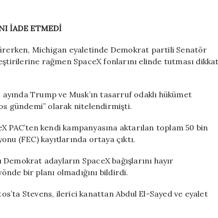
I İADE ETMEDİ
sürerken, Michigan eyaletinde Demokrat partili Senatör
eştirilerine rağmen SpaceX fonlarını elinde tutması dikka
san ayında Trump ve Musk’ın tasarruf odaklı hükümet
os gündemi” olarak nitelendirmişti.
ceX PAC’ten kendi kampanyasına aktarılan toplam 50 bin
onu (FEC) kayıtlarında ortaya çıktı.
ı Demokrat adayların SpaceX bağışlarını hayır
nde bir planı olmadığını bildirdi.
s’ta Stevens, ilerici kanattan Abdul El-Sayed ve eyalet