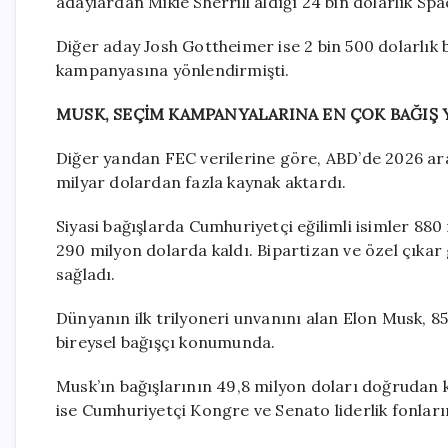
adaylardan Mikie Sherrill aldığı 24 bin dolarlık S
Diğer aday Josh Gottheimer ise 2 bin 500 dolarlık
kampanyasına yönlendirmişti.
MUSK, SEÇİM KAMPANYALARINA EN ÇOK BAĞIŞ 
Diğer yandan FEC verilerine göre, ABD’de 2026 ar
milyar dolardan fazla kaynak aktardı.
Siyasi bağışlarda Cumhuriyetçi eğilimli isimler 880
290 milyon dolarda kaldı. Bipartizan ve özel çıka
sağladı.
Dünyanın ilk trilyoneri unvanını alan Elon Musk, 8
bireysel bağışçı konumunda.
Musk’ın bağışlarının 49,8 milyon doları doğrudan 
ise Cumhuriyetçi Kongre ve Senato liderlik fonların