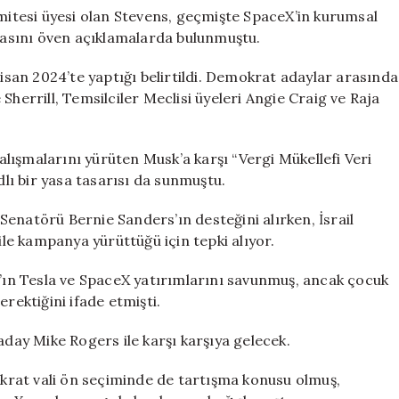
omitesi üyesi olan Stevens, geçmişte SpaceX’in kurumsal
tmasını öven açıklamalarda bulunmuştu.
Nisan 2024’te yaptığı belirtildi. Demokrat adaylar arasında
Sherrill, Temsilciler Meclisi üyeleri Angie Craig ve Raja
lışmalarını yürüten Musk’a karşı “Vergi Mükellefi Veri
ı bir yasa tasarısı da sunmuştu.
enatörü Bernie Sanders’ın desteğini alırken, İsrail
ile kampanya yürüttüğü için tepki alıyor.
ın Tesla ve SpaceX yatırımlarını savunmuş, ancak çocuk
rektiğini ifade etmişti.
ay Mike Rogers ile karşı karşıya gelecek.
rat vali ön seçiminde de tartışma konusu olmuş,