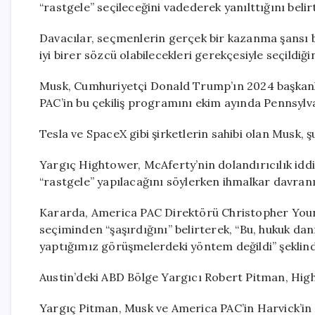
“rastgele” seçileceğini vadederek yanılttığını belirt
Davacılar, seçmenlerin gerçek bir kazanma şansı b
iyi birer sözcü olabilecekleri gerekçesiyle seçildiğin
Musk, Cumhuriyetçi Donald Trump’ın 2024 başkan
PAC’in bu çekiliş programını ekim ayında Pennsyl
Tesla ve SpaceX gibi şirketlerin sahibi olan Musk,
Yargıç Hightower, McAferty’nin dolandırıcılık id
“rastgele” yapılacağını söylerken ihmalkar davran
Kararda, America PAC Direktörü Christopher Young
seçiminden “şaşırdığını” belirterek, “Bu, hukuk d
yaptığımız görüşmelerdeki yöntem değildi” şeklinde
Austin’deki ABD Bölge Yargıcı Robert Pitman, Hight
Yargıç Pitman, Musk ve America PAC’in Harvick’in 