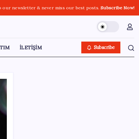
o our newsletter & never miss our best posts.
Subscribe Now!
TIM
İLETİŞİM
Subscribe
SON YAZILAR
Müsavat Dervişoğlu: ‘Bu yasada tarif edilen
ikinci cumhuriyettir’