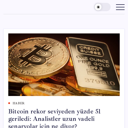
Skip
to
content
HABER
Bitcoin rekor seviyeden yüzde 51
geriledi: Analistler uzun vadeli
senaryolar için ne diyor?