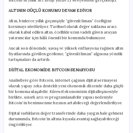
Bitcoin’in yıllık arz artışı yüzde 1,1 seviyesinde gerçekleşti.
ALTININ GÜÇLÜ KONUMU DEVAM EDİYOR
Altın, binlerce yıllık geçmişiyle “güvenli liman” özelliğini
korumayı sürdürüyor. Tarihsel olarak değer saklama aracı
olarak kabul edilen altın, özellikle uzun vadeli güven arayan
yatırımcılar için hâlâ önemli bir konumda bulunuyor.
Ancak son dönemde, savaş ve yüksek enflasyona rağmen altın
fiyatlarında görülen gerileme, “güvenli liman” algısına yönelik
tartışmaları da artırdı.
DİJİTAL EKONOMİDE BITCOIN SENARYOSU
Analistlere göre Bitcoin, internet çağının dijital sermayesi
olarak yapay zeka destekli yeni ekonomik düzende daha güçlü
bir konuma ulaşabilir. Küresel ekonominin dijitalleşmesiyle
birlikte, sınırlı arzı ve programlanabilir yapısı nedeniyle
Bitcoin’in benimsenme hızının artabileceği değerlendiriliyor.
Dijital varlıkların değer transferinde daha yaygın hale gelmesi
durumunda, Bitcoin’in altına kıyasla avantaj sağlayabileceği
öngörülüyor.