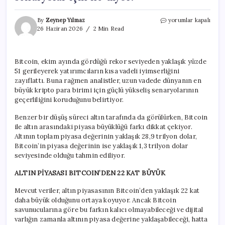
Bitcoin
By
Zeynep Yılmaz
yorumlar kapalı
rekor
26 Haziran 2026
2 Min Read
seviyeden
yüzde
51
Bitcoin, ekim ayında gördüğü rekor seviyeden yaklaşık yüzde
geriledi:
51 gerileyerek yatırımcıların kısa vadeli iyimserliğini
Analistler
uzun
zayıflattı. Buna rağmen analistler, uzun vadede dünyanın en
vadeli
büyük kripto para birimi için güçlü yükseliş senaryolarının
senaryolar
geçerliliğini koruduğunu belirtiyor.
için
ne
Benzer bir düşüş süreci altın tarafında da görülürken, Bitcoin
diyor?
ile altın arasındaki piyasa büyüklüğü farkı dikkat çekiyor.
için
Altının toplam piyasa değerinin yaklaşık 28,9 trilyon dolar,
Bitcoin’in piyasa değerinin ise yaklaşık 1,3 trilyon dolar
seviyesinde olduğu tahmin ediliyor.
ALTIN PİYASASI BITCOIN’DEN 22 KAT BÜYÜK
Mevcut veriler, altın piyasasının Bitcoin’den yaklaşık 22 kat
daha büyük olduğunu ortaya koyuyor. Ancak Bitcoin
savunucularına göre bu farkın kalıcı olmayabileceği ve dijital
varlığın zamanla altının piyasa değerine yaklaşabileceği, hatta