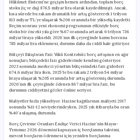
Hükümet Sistemi’ne geçişin hemen ardından, toplam borç
stoku (iç ve dış) 876,5 milyar lira olarak kaydedilmişti. Ancak,
kısa sürede bu rakam dramatik bir artış göstererek 1 trilyon
813 milyar TL’ye ulaşarak %206 oranında bir yükseliş kaydetti.
Seçim sonrası yeni ekonomi programının etkisiyle borç
stoku bir önceki yıla göre %67 oranında artarak 6 trilyon 736
milyar liraya yükseldi. 2026’nın ilk çeyreğinde kamu borcuna
785 milyar lira eklenmesi, durumu daha da ciddi hale getiriyor.
Bütçeyi Sıkıştıran Faiz Yükü Kontrolsüz borç artışının en ağır
sonuçları, bütçedeki faiz giderlerinde kendini gösteriyor.
2023 sonunda merkezi yönetim bütçesindeki faiz giderleri
674,6 milyar lira iken, 2025’te bu rakam 2 trilyon 54 milyar
liraya ulaşarak %205 oranında bir artış göstermiş durumda.
2026’nın ilk çeyreğinde ödenen 867 milyar lira faiz, bu
durumun ciddiyetini gözler önüne seriyor.
Maliyetler hızla yükseliyor. Hazine kağıtlarının maliyeti 2017
sonunda %11-12 seviyelerindeyken, 2025 yılı itibarıyla bu oran
%40’a ulaşmış durumda.
Borç Çevirme Oranları Endişe Verici Hazine’nin Mayıs-
Temmuz 2026 dönemini kapsayan iç borçlanma takvimi,
mevcut borçların ödenmesi için yeniden borçlanma