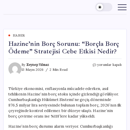
Skip
to
content
HABER
Hazine’nin Borç Sorunu: “Borçla Borç
Ödeme” Stratejisi Cebe Etkisi Nedir?
Hazine’nin
By
Zeynep Yılmaz
yorumlar kapalı
Borç
13 Mayıs 2026
2 Min Read
Sorunu:
“Borçla
Borç
Türkiye ekonomisi, enflasyonla mücadele ederken, asıl
Ödeme”
tehlikenin Hazine’nin borç stoku içinde gizlendiği görülüyor.
Stratejisi
Cebe
Cumhurbaşkanlığı Hükümet Sistemi’ne geçiş döneminde
Etkisi
876,5 milyar lira seviyesinde bulunan toplam borç, 2026’nın ilk
Nedir?
çeyreğinde kontrol edilemez bir düzeye ulaştı. Hazine’nin
için
borç çevirme oranı ise %118’lere kadar yükseldi.
Hazine’nin borç durumu alarm veriyor. Cumhurbaşkanlığı