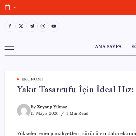
Skip
-
to
content
https://www.facebook.com/
https://twitter.com/
https://t.me/
https://www.instagram.com/
https://youtube.com/
ANA SAYFA
E
EKONOMI
Yakıt Tasarrufu İçin İdeal Hız:
By
Zeynep Yılmaz
13 Mayıs 2026
1 Min Read
Yükselen enerji maliyetleri, sürücüleri daha ekon