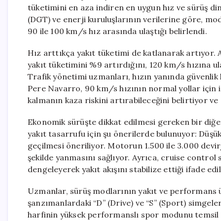
tüketimini en aza indiren en uygun hız ve sürüş di
(DGT) ve enerji kuruluşlarının verilerine göre, mo
90 ile 100 km/s hız arasında ulaştığı belirlendi.
Hız arttıkça yakıt tüketimi de katlanarak artıyor
yakıt tüketimini %9 artırdığını, 120 km/s hızına ul
Trafik yönetimi uzmanları, hızın yanında güvenlik
Pere Navarro, 90 km/s hızının normal yollar için i
kalmanın kaza riskini artırabileceğini belirtiyor ve
Ekonomik sürüşte dikkat edilmesi gereken bir diğer
yakıt tasarrufu için şu önerilerde bulunuyor: Düşük
geçilmesi öneriliyor. Motorun 1.500 ile 3.000 devir
şekilde yanmasını sağlıyor. Ayrıca, cruise control
dengeleyerek yakıt akışını stabilize ettiği ifade edil
Uzmanlar, sürüş modlarının yakıt ve performans ü
şanzımanlardaki “D” (Drive) ve “S” (Sport) simgeler
harfinin yüksek performanslı spor modunu temsil 