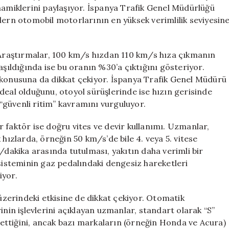
Altın
namiklerini paylaşıyor. İspanya Trafik Genel Müdürlüğü
Oran
dern otomobil motorlarının en yüksek verimlilik seviyesin
için
. Araştırmalar, 100 km/s hızdan 110 km/s hıza çıkmanın
aşıldığında ise bu oranın %30’a çıktığını gösteriyor.
 konusuna da dikkat çekiyor. İspanya Trafik Genel Müdürü
deal olduğunu, otoyol sürüşlerinde ise hızın gerisinde
 “güvenli ritim” kavramını vurguluyor.
 faktör ise doğru vites ve devir kullanımı. Uzmanlar,
 hızlarda, örneğin 50 km/s’de bile 4. veya 5. vitese
/dakika arasında tutulması, yakıtın daha verimli bir
 sisteminin gaz pedalındaki dengesiz hareketleri
iyor.
zerindeki etkisine de dikkat çekiyor. Otomatik
inin işlevlerini açıklayan uzmanlar, standart olarak “S”
ettiğini, ancak bazı markaların (örneğin Honda ve Acura)