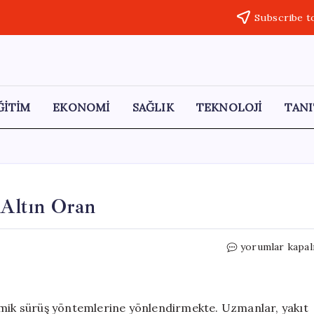
Subscribe t
ĞİTİM
EKONOMİ
SAĞLIK
TEKNOLOJİ
TANI
 Altın Oran
Yakıt
yorumlar kapal
Tasarrufu
İçin
İdeal
Hız:
omik sürüş yöntemlerine yönlendirmekte. Uzmanlar, yakıt