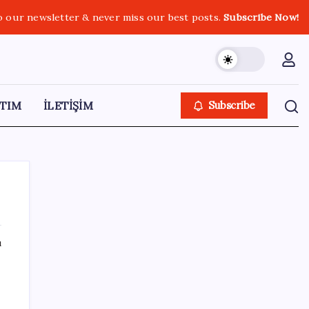
o our newsletter & never miss our best posts.
Subscribe Now!
TIM
İLETİŞİM
Subscribe
ı
SON YAZILAR
Son dakika… Kuşadası Belediyesi’ne üçüncü
dalga operasyon: Bülent Tezcan’ın kızı ve