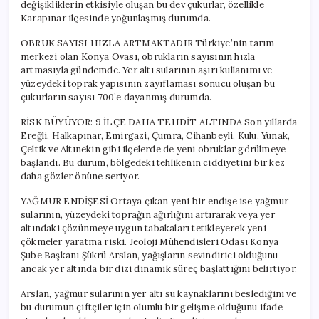
değişikliklerin etkisiyle oluşan bu dev çukurlar, özellikle
Karapınar ilçesinde yoğunlaşmış durumda.
OBRUK SAYISI HIZLA ARTMAKTADIR Türkiye’nin tarım
merkezi olan Konya Ovası, obrukların sayısının hızla
artmasıyla gündemde. Yer altı sularının aşırı kullanımı ve
yüzeydeki toprak yapısının zayıflaması sonucu oluşan bu
çukurların sayısı 700’e dayanmış durumda.
RİSK BÜYÜYOR: 9 İLÇE DAHA TEHDİT ALTINDA Son yıllarda
Ereğli, Halkapınar, Emirgazi, Çumra, Cihanbeyli, Kulu, Yunak,
Çeltik ve Altınekin gibi ilçelerde de yeni obruklar görülmeye
başlandı. Bu durum, bölgedeki tehlikenin ciddiyetini bir kez
daha gözler önüne seriyor.
YAĞMUR ENDİŞESİ Ortaya çıkan yeni bir endişe ise yağmur
sularının, yüzeydeki toprağın ağırlığını artırarak veya yer
altındaki çözünmeye uygun tabakaları tetikleyerek yeni
çökmeler yaratma riski. Jeoloji Mühendisleri Odası Konya
Şube Başkanı Şükrü Arslan, yağışların sevindirici olduğunu
ancak yer altında bir dizi dinamik süreç başlattığını belirtiyor.
Arslan, yağmur sularının yer altı su kaynaklarını beslediğini ve
bu durumun çiftçiler için olumlu bir gelişme olduğunu ifade