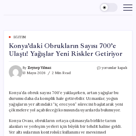
Skip
to
content
EĞITIM
Konya’daki Obrukların Sayısı 700’e
Ulaştı! Yağışlar Yeni Riskler Getiriyor
Konya’daki
By
Zeynep Yılmaz
yorumlar kapalı
Obrukların
13 Mayıs 2026
2 Min Read
Sayısı
700’e
Ulaştı!
Konya’da obruk sayısı 700’e yaklaşırken, artan yağışlar bu
Yağışlar
durumu daha da komplik hale getirebilir. Uzmanlar, yoğun
Yeni
Riskler
yağışların yer altındaki “iç erozyon” sürecini başlatarak yeni
Getiriyor
çökmelere yol açabileceği konusunda uyarılarda bulunuyor.
için
Konya Ovası, obrukların ortaya çıkmasıyla birlikte tarım
alanları ve yerleşim yerleri için büyük bir tehdit haline geldi.
Yer altı sularının kontrolsüz kullanımı ve mevsimsel