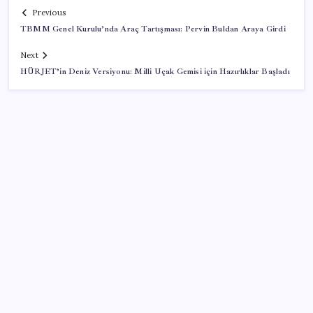
Previous
TBMM Genel Kurulu’nda Araç Tartışması: Pervin Buldan Araya Girdi
Next
HÜRJET’in Deniz Versiyonu: Milli Uçak Gemisi için Hazırlıklar Başladı
SON YAZILAR
Google Pixel Watch 5 Sızdırıldı: İşte Detaylar
Eskişehir’de 2 belediye başkanı YENİ Parti’ye geçti
Ekran Paylaşımı’nda tehlikeli açık: Mac’e uzaktan