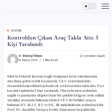
Skip
to
content
EĞITIM
Kontrolden Çıkan Araç Takla Attı: 5
Kişi Yaralandı
Kontrolden
By
Zeynep Yılmaz
yorumlar kapalı
Çıkan
13 Mayıs 2026
1 Min Read
Araç
Takla
Attı:
Kilis’in Polateli ilçesine bağlı Yeşilpınar köyü yakınlarında
5
meydana gelen trafik kazasında, Y.E.Y. yönetimindeki
Kişi
Yaralandı
otomobil kontrolünü kaybederek yol kenarında takla attı. Feci
için
kazada toplamda 5 kişi yaralandı. Olayın hemen ardından
sağlık ve jandarma ekipleri hızlı bir şekilde bölgeye sevk edildi.
Yaralılar arasında bulunan sürücü Y.E.Y. ile birlikte araçta
bulunan B.Y., M.A.Y., Z.Y. ve S.K., ilk müdahalenin ardından Kilis
Prof. Dr. Alaeddin Yavaşca Devlet Hastanesi’ne kaldırıldı.