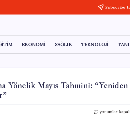
Subscribe t
ĞİTİM
EKONOMİ
SAĞLIK
TEKNOLOJİ
TANI
ına Yönelik Mayıs Tahmini: “Yeniden
r”
İslam
yorumlar kapal
Memiş’ten
Altın
Fiyatlarına