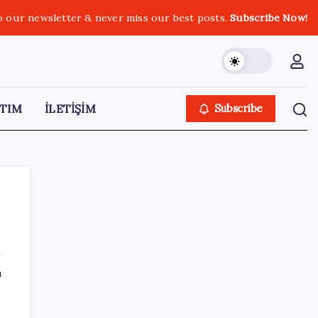
o our newsletter & never miss our best posts.
Subscribe Now!
TIM
İLETİŞİM
Subscribe
SON YAZILAR
ı
Müsavat Dervişoğlu: ‘Bu yasada tarif edilen
ikinci cumhuriyettir’