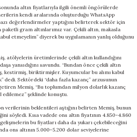
Yönelik
onunda altın fiyatlarıyla ilgili önemli öngörülerde
Mayıs
inerilerin kendi aralarında oluşturduğu WhatsApp
Tahmini:
azı değerlendirmeler yaptığını belirterek sektör için
“Yeniden
 paketli gram altınlarımız var. Çekili altın, makasla
7
 kabul etmeyelim” diyerek bu uygulamanın yanlış olduğunu
Bin
Lira
Seviyeleri
tölyelerin üretimlerinde çekili altın kullandığını
Görülebilir”
için
aşa yansıdığını savundu. “Bundan önce çekili altın
, kestirmiş, biriktirmişler. Kuyumcular bu alımı kabul
” dedi. Sektördeki “daha fazla kazanç” arzusunun
e getiren Memiş, “Bu toplumdan milyon dolarlık kazanç
 edilemez” şeklinde konuştu.
rilerinin beklentileri aştığını belirten Memiş, bunun
eğini söyledi. Kısa vadede ons altın fiyatının 4.850–4.860
k gelişmelerin bu fiyatları daha da yukarı çekebileceğini
unda ons altının 5.000–5.200 dolar seviyelerine