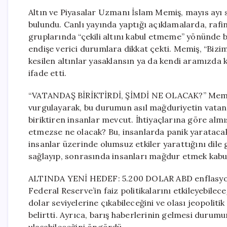
Altın ve Piyasalar Uzmanı İslam Memiş, mayıs ayı s
bulundu. Canlı yayında yaptığı açıklamalarda, raf
gruplarında “çekili altını kabul etmeme” yönünde b
endişe verici durumlara dikkat çekti. Memiş, “Bizim
kesilen altınlar yasaklansın ya da kendi aramızda
ifade etti.
“VATANDAŞ BİRİKTİRDİ, ŞİMDİ NE OLACAK?” Memiş, a
vurgulayarak, bu durumun asıl mağduriyetin vatand
biriktiren insanlar mevcut. İhtiyaçlarına göre almış
etmezse ne olacak? Bu, insanlarda panik yaratacak
insanlar üzerinde olumsuz etkiler yarattığını dil
sağlayıp, sonrasında insanları mağdur etmek kabul
ALTINDA YENİ HEDEF: 5.200 DOLAR ABD enflasyon ve
Federal Reserve’in faiz politikalarını etkileyebilec
dolar seviyelerine çıkabileceğini ve olası jeopoliti
belirtti. Ayrıca, barış haberlerinin gelmesi durum