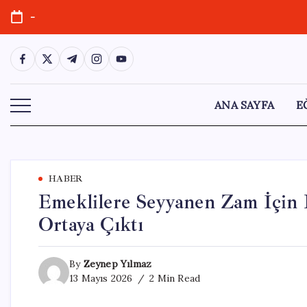
Skip
-
to
content
https://www.facebook.com/
https://twitter.com/
https://t.me/
https://www.instagram.com/
https://youtube.com/
ANA SAYFA
E
HABER
Emeklilere Seyyanen Zam İçin K
Ortaya Çıktı
By
Zeynep Yılmaz
13 Mayıs 2026
2 Min Read