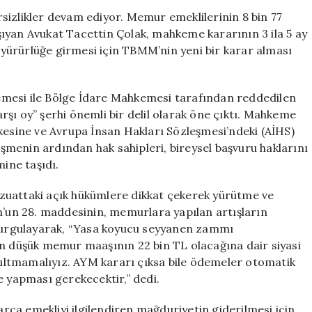
Kritik
sizlikler devam ediyor. Memur emeklilerinin 8 bin 77
Tarih:
ıyan Avukat Tacettin Çolak, mahkeme kararının 3 ila 5 ay
Bilinmeyen
n yürürlüğe girmesi için TBMM’nin yeni bir karar alması
Detaylar
Ortaya
Çıktı
emesi ile Bölge İdare Mahkemesi tarafından reddedilen
için
şı oy” şerhi önemli bir delil olarak öne çıktı. Mahkeme
kesine ve Avrupa İnsan Hakları Sözleşmesi’ndeki (AİHS)
lişmenin ardından hak sahipleri, bireysel başvuru haklarını
ine taşıdı.
zuattaki açık hükümlere dikkat çekerek yürütme ve
n’un 28. maddesinin, memurlara yapılan artışların
 vurgulayarak, “Yasa koyucu seyyanen zammı
En düşük memur maaşının 22 bin TL olacağına dair siyasi
ltmamalıyız. AYM kararı çıksa bile ödemeler otomatik
e yapması gerekecektir,” dedi.
ca emekliyi ilgilendiren mağduriyetin giderilmesi için