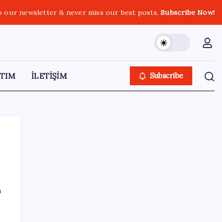
o our newsletter & never miss our best posts.
Subscribe Now!
TIM
İLETİŞİM
Subscribe
SON YAZILAR
ı
Müsavat Dervişoğlu: ‘Bu yasada tarif edilen
ikinci cumhuriyettir’