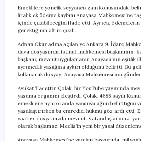
Emeklilere yönelik seyyanen zam konusundaki belir
liralık ek ödeme kaybını Anayasa Mahkemesi’ne taş
içinde çıkabileceğini ifade etti. Ayrıca, ödemeleri
gerektiğinin altını çizdi.
Adnan Okur adına açılan ve Ankara 9. İdare Mahk
dava dosyasında, istinaf mahkemesi başkanının “kar
başkanı, mevcut uygulamanın Anayasa’nın eşitlik il
ayrımcılık yasağına aykırı olduğunu belirtti. Bu ge
kullanarak dosyayı Anayasa Mahkemesi’nin gündem
Avukat Tacettin Çolak, bir YouTube yayınında mev
yasama organını eleştirdi. Çolak, 4688 sayılı Kanu
emeklilere aynı oranda yansıyacağını belirttiğini
yasalaştırırken bu emredici hükmü göz ardı etti. 
vaatler dosyamızda mevcut. Vatandaşlarımızı yanı
olarak başlamaz; Meclis’in yeni bir yasal düzenlem
Anayasa Mahkemesi’ne yapılan başvuruda, milyonlar