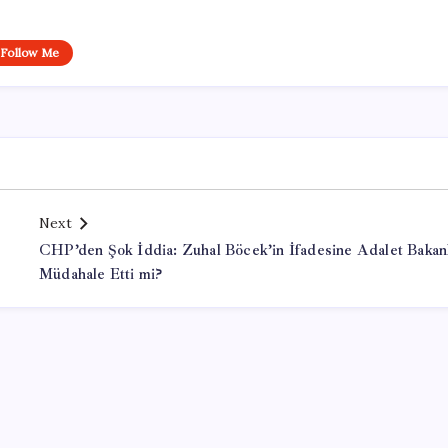
Follow Me
Next
CHP’den Şok İddia: Zuhal Böcek’in İfadesine Adalet Bakanl
Müdahale Etti mi?
Office Lisans Satın Al