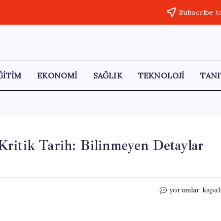
Subscribe t
ĞİTİM
EKONOMİ
SAĞLIK
TEKNOLOJİ
TANI
ritik Tarih: Bilinmeyen Detaylar
Emeklilere
yorumlar kapal
Seyyanen
Zam
İçin