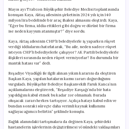
Ak
Kaşık’
Mayıs ayı Trabzon Büyükşehir Belediye Meclisi toplantısında
Oluyor?
konuşan Kaya, Aktaş ailesinin şirketinin 2024 yılı için 140
için
milyon lira bedelinde bir araç ihalesi almasını eleştirdi. Kaya,
“Eğer bu firma, iddia ettikleri gibi doğru ve dürüst bir firma
ise neden kayyum atanmıştır?” diye sordu.
Kaya, Aktaş ailesinin CHP’li belediyelerle iş yaparken rüşvet
verdiği iddialarını hatırlatarak, “Bu aile, neden sadece rüşvet
isteyen CHP’li belediyelerle çalışıyor? AK Partili belediyelerle
ilişkileri sırasında neden rüşvet vermiyorlar? Bu durumda bir
mantık hatası var” dedi.
Reşadiye Viyadüğü ile ilgili alınan yıkım kararını da eleştiren
Başkan Kaya, yapılan hataların kamu zararı doğurduğunu
vurguladı. Büyükşehir Belediye Başkanvekili Faruk Kanca’nın
açıklamalarını eleştirerek, “Reşadiye Kavşağı’nda bir hata
yapıldığını kabul etmek bu kadar zor olmamalı. Burada
oluşacak zararı herkes tartışıyor. Açıkça hatayı kabul edin ve
bundan sonraki süreçte daha verimli kaynak kullanımı
sağlayacağımızı belirtin” şeklinde konuştu.
Sağlık alanındaki tartışmalara da değinen Kaya, şehirdeki
hastanelerin işlevlerinin değiştirilmesi yönündeki yaklaşımları