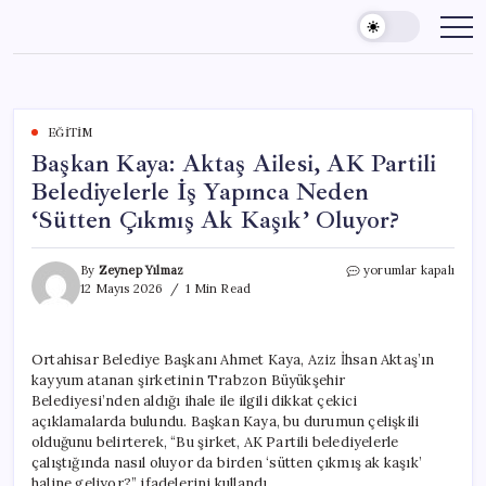
Skip
to
content
EĞITIM
Başkan Kaya: Aktaş Ailesi, AK Partili
Belediyelerle İş Yapınca Neden
‘Sütten Çıkmış Ak Kaşık’ Oluyor?
Başkan
By
Zeynep Yılmaz
yorumlar kapalı
Kaya:
12 Mayıs 2026
1 Min Read
Aktaş
Ailesi,
AK
Ortahisar Belediye Başkanı Ahmet Kaya, Aziz İhsan Aktaş’ın
Partili
kayyum atanan şirketinin Trabzon Büyükşehir
Belediyelerle
İş
Belediyesi’nden aldığı ihale ile ilgili dikkat çekici
Yapınca
açıklamalarda bulundu. Başkan Kaya, bu durumun çelişkili
Neden
olduğunu belirterek, “Bu şirket, AK Partili belediyelerle
‘Sütten
çalıştığında nasıl oluyor da birden ‘sütten çıkmış ak kaşık’
Çıkmış
haline geliyor?” ifadelerini kullandı.