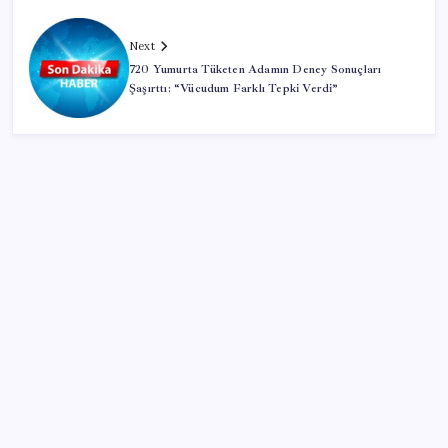
Next
720 Yumurta Tüketen Adamın Deney Sonuçları
Şaşırttı: “Vücudum Farklı Tepki Verdi”
SON YAZILAR
Müsavat Dervişoğlu: ‘Bu yasada tarif edilen ikinci
cumhuriyettir’
ABD’li banka duyurdu: Türk Lirası değer kaybederse