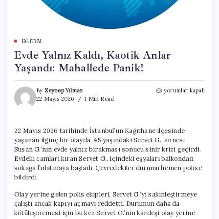
EĞITIM
Evde Yalnız Kaldı, Kaotik Anlar
Yaşandı: Mahallede Panik!
Evde
By
Zeynep Yılmaz
yorumlar kapalı
Yalnız
22 Mayıs 2026
1 Min Read
Kaldı,
Kaotik
Anlar
22 Mayıs 2026 tarihinde İstanbul’un Kağıthane ilçesinde
Yaşandı:
yaşanan ilginç bir olayda, 45 yaşındaki Servet G., annesi
Mahallede
Panik!
Susan G.’nin evde yalnız bırakması sonucu sinir krizi geçirdi.
için
Evdeki camları kıran Servet G., içindeki eşyaları balkondan
sokağa fırlatmaya başladı. Çevredekiler durumu hemen polise
bildirdi.
Olay yerine gelen polis ekipleri, Servet G.’yi sakinleştirmeye
çalıştı ancak kapıyı açmayı reddetti. Durumun daha da
kötüleşmemesi için bu kez Servet G.’nin kardeşi olay yerine