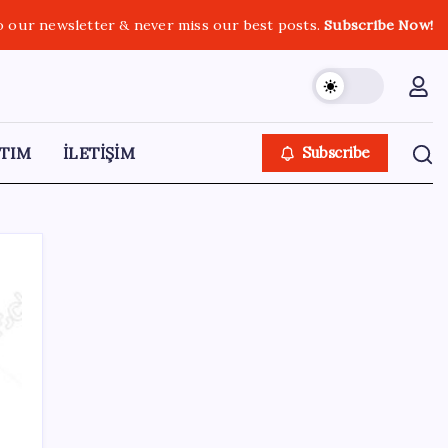
o our newsletter & never miss our best posts.
Subscribe Now!
TIM
İLETİŞİM
Subscribe
SON YAZILAR
Eskişehir’de 2 belediye başkanı YENİ
Parti’ye geçti