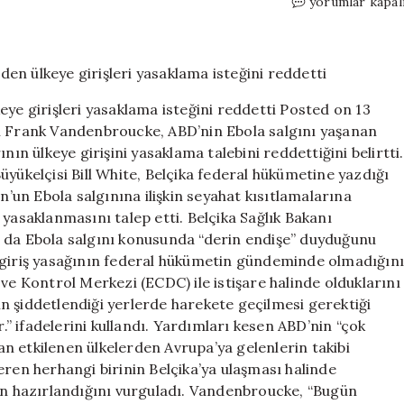
Belçika,
yorumlar kapal
ABD’nin
Ebola
salgını
yaşanan
KDC’den
eye girişleri yasaklama isteğini reddetti Posted on 13
ülkeye
nı Frank Vandenbroucke, ABD’nin Ebola salgını yaşanan
girişleri
 ülkeye girişini yasaklama talebini reddettiğini belirtti.
yasaklama
isteğini
üyükelçisi Bill White, Belçika federal hükümetine yazdığı
reddetti
un Ebola salgınına ilişkin seyahat kısıtlamalarına
için
yasaklanmasını talep etti. Belçika Sağlık Bakanı
n da Ebola salgını konusunda “derin endişe” duyduğunu
e giriş yasağının federal hükümetin gündeminde olmadığın
ve Kontrol Merkezi (ECDC) ile istişare halinde olduklarını
n şiddetlendiği yerlerde harekete geçilmesi gerektiği
 ifadelerini kullandı. Yardımları kesen ABD’nin “çok
n etkilenen ülkelerden Avrupa’ya gelenlerin takibi
n herhangi birinin Belçika’ya ulaşması halinde
çin hazırlandığını vurguladı. Vandenbroucke, “Bugün