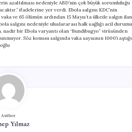
erin azaltılması nedeniyle ABD’nin çok büyük sorumluluğu
caktır.” ifadelerine yer verdi. Ebola salgını KDC’nin
 vaka ve 65 ölümün ardından 15 Mayıs’ta ülkede salgın ila
bola salgını nedeniyle uluslararası halk sağlığı acil durum
gın, nadir bir Ebola varyantı olan “Bundibugyo” virüsünden
lunmuyor. Söz konusu salgında vaka sayısının 1000’i aştığı
roğlu
Author
nep Yılmaz