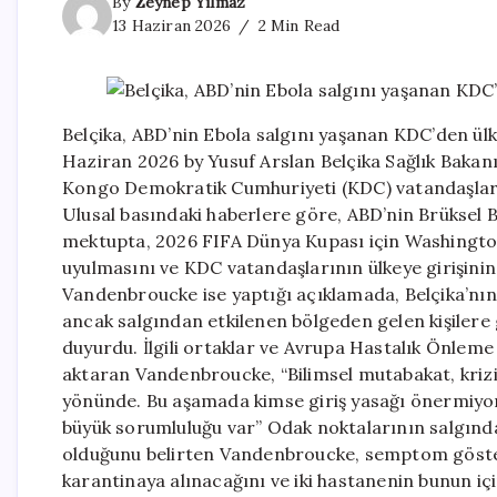
By
Zeynep Yılmaz
13 Haziran 2026
2 Min Read
Belçika, ABD’nin Ebola salgını yaşanan KDC’den ülk
Haziran 2026 by Yusuf Arslan Belçika Sağlık Baka
Kongo Demokratik Cumhuriyeti (KDC) vatandaşlarının
Ulusal basındaki haberlere göre, ABD’nin Brüksel B
mektupta, 2026 FIFA Dünya Kupası için Washington’
uyulmasını ve KDC vatandaşlarının ülkeye girişinin 
Vandenbroucke ise yaptığı açıklamada, Belçika’nı
ancak salgından etkilenen bölgeden gelen kişiler
duyurdu. İlgili ortaklar ve Avrupa Hastalık Önleme 
aktaran Vandenbroucke, “Bilimsel mutabakat, krizi
yönünde. Bu aşamada kimse giriş yasağı önermiyor.”
büyük sorumluluğu var” Odak noktalarının salgında
olduğunu belirten Vandenbroucke, semptom göstere
karantinaya alınacağını ve iki hastanenin bunun i