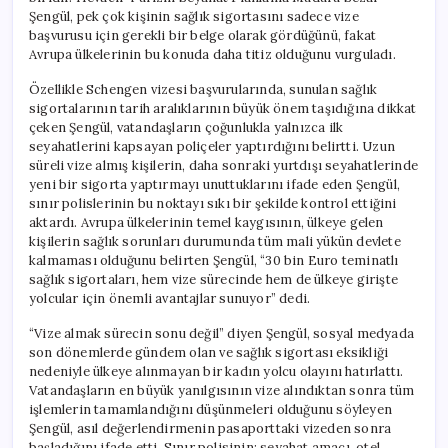
Çevirebilir
Şengül, pek çok kişinin sağlık sigortasını sadece vize
için
başvurusu için gerekli bir belge olarak gördüğünü, fakat
Avrupa ülkelerinin bu konuda daha titiz olduğunu vurguladı.
Özellikle Schengen vizesi başvurularında, sunulan sağlık
sigortalarının tarih aralıklarının büyük önem taşıdığına dikkat
çeken Şengül, vatandaşların çoğunlukla yalnızca ilk
seyahatlerini kapsayan poliçeler yaptırdığını belirtti. Uzun
süreli vize almış kişilerin, daha sonraki yurtdışı seyahatlerinde
yeni bir sigorta yaptırmayı unuttuklarını ifade eden Şengül,
sınır polislerinin bu noktayı sıkı bir şekilde kontrol ettiğini
aktardı. Avrupa ülkelerinin temel kaygısının, ülkeye gelen
kişilerin sağlık sorunları durumunda tüm mali yükün devlete
kalmaması olduğunu belirten Şengül, “30 bin Euro teminatlı
sağlık sigortaları, hem vize sürecinde hem de ülkeye girişte
yolcular için önemli avantajlar sunuyor” dedi.
“Vize almak sürecin sonu değil” diyen Şengül, sosyal medyada
son dönemlerde gündem olan ve sağlık sigortası eksikliği
nedeniyle ülkeye alınmayan bir kadın yolcu olayını hatırlattı.
Vatandaşların en büyük yanılgısının vize alındıktan sonra tüm
işlemlerin tamamlandığını düşünmeleri olduğunu söyleyen
Şengül, asıl değerlendirmenin pasaporttaki vizeden sonra
başladığını ifade etti. Sınır polisinin; seyahat amacı, otel