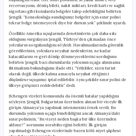
rezervasyonu, dönüş bileti, nakit miktarı, kredi kartı ve sağlık
sigortası gibi konularda belgeler talep edebildiğini belirten
Şengül, “Konsolosluğa sunduğunuz belgeler için sınır polisi
tekrar belge istemeyecek diye bir durum yok” şeklinde uyardı.
Özellikle Amerika uçuşlarında denetimlerin çok daha sıkı
olduğunu vurgulayan Şengül, Türkiye’den çıkmadan önce
yolcuların sorgulandığını söyledi. Havalimanlarında güvenlik
görevlilerinin, yolculara seyahat nedenlerini, ne kadar
kalacaklarını ve geri dönüp dönmeyeceklerini sorduğunu
belirten Şengül, bazı durumlarda yolcunun uçağa alınmama
ihtimalinin bulunduğunu ifade etti. “Yetkililer, sizin turist
olarak değil, ülkede kalma amacıyla seyahat ettiğinizi
düşünürse uçuşunuz iptal edilebilir. Aynı şekilde sınır polisi de
ülkeye girişinizi reddedebilir” dedi.
Schengen vizeleri konusunda da önemli hatalar yapıldığını
söyleyen Şengül, Bulgaristan üzerinden alınan bir vizeyle ilk
girişin Almanya’ya yapılmak istenmesini örnek verdi. Bu
durumda yolcunun uçağa binebildiğini ancak Almanya’daki
sınır polisinin, “Bu vizeyi neden başka bir ülke üzerinden
aldınız?” sorusunu sorabileceğini belirtti. İlk girişin
yapılmadığı Schengen vizelerinde bazen kötü niyet şüphesi