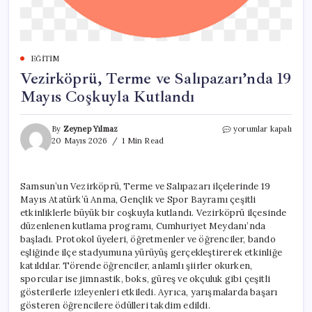
EĞITIM
Vezirköprü, Terme ve Salıpazarı’nda 19
Mayıs Coşkuyla Kutlandı
Vezirköprü,
By
Zeynep Yılmaz
yorumlar kapalı
Terme
20 Mayıs 2026
1 Min Read
ve
Salıpazarı’nda
19
Samsun’un Vezirköprü, Terme ve Salıpazarı ilçelerinde 19
Mayıs
Mayıs Atatürk’ü Anma, Gençlik ve Spor Bayramı çeşitli
Coşkuyla
Kutlandı
etkinliklerle büyük bir coşkuyla kutlandı. Vezirköprü ilçesinde
için
düzenlenen kutlama programı, Cumhuriyet Meydanı’nda
başladı. Protokol üyeleri, öğretmenler ve öğrenciler, bando
eşliğinde ilçe stadyumuna yürüyüş gerçekleştirerek etkinliğe
katıldılar. Törende öğrenciler, anlamlı şiirler okurken,
sporcular ise jimnastik, boks, güreş ve okçuluk gibi çeşitli
gösterilerle izleyenleri etkiledi. Ayrıca, yarışmalarda başarı
gösteren öğrencilere ödülleri takdim edildi.