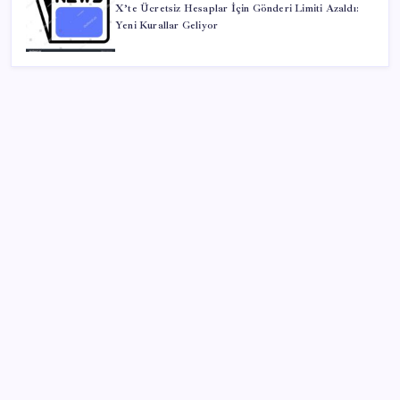
X’te Ücretsiz Hesaplar İçin Gönderi Limiti Azaldı:
Yeni Kurallar Geliyor
SON YAZILAR
Google Pixel Watch 5 Sızdırıldı: İşte Detaylar
Eskişehir’de 2 belediye başkanı YENİ Parti’ye geçti
Ekran Paylaşımı’nda tehlikeli açık: Mac’e uzaktan
erişim mümkün olabiliyordu
CHP Mut ve Silifke İlçe Başkanlıklarında toplu istifa: