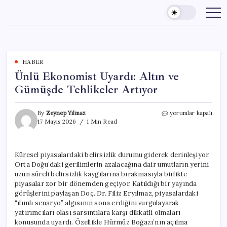
Skip
to
content
HABER
Ünlü Ekonomist Uyardı: Altın ve
Gümüşde Tehlikeler Artıyor
Ünlü
By
Zeynep Yılmaz
yorumlar kapalı
Ekonomist
17 Mayıs 2026
1 Min Read
Uyardı:
Altın
ve
Küresel piyasalardaki belirsizlik durumu giderek derinleşiyor.
Gümüşde
Orta Doğu’daki gerilimlerin azalacağına dair umutların yerini
Tehlikeler
Artıyor
uzun süreli belirsizlik kaygılarına bırakmasıyla birlikte
için
piyasalar zor bir dönemden geçiyor. Katıldığı bir yayında
görüşlerini paylaşan Doç. Dr. Filiz Eryılmaz, piyasalardaki
“ılımlı senaryo” algısının sona erdiğini vurgulayarak
yatırımcıları olası sarsıntılara karşı dikkatli olmaları
konusunda uyardı. Özellikle Hürmüz Boğazı’nın açılma