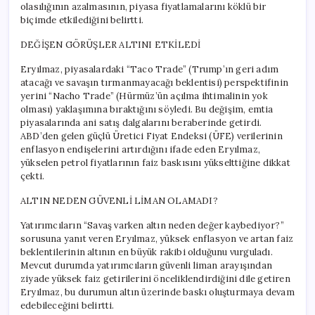
olasılığının azalmasının, piyasa fiyatlamalarını köklü bir
biçimde etkilediğini belirtti.
DEĞİŞEN GÖRÜŞLER ALTINI ETKİLEDİ
Eryılmaz, piyasalardaki “Taco Trade” (Trump’ın geri adım
atacağı ve savaşın tırmanmayacağı beklentisi) perspektifinin
yerini “Nacho Trade” (Hürmüz’ün açılma ihtimalinin yok
olması) yaklaşımına bıraktığını söyledi. Bu değişim, emtia
piyasalarında ani satış dalgalarını beraberinde getirdi.
ABD’den gelen güçlü Üretici Fiyat Endeksi (ÜFE) verilerinin
enflasyon endişelerini artırdığını ifade eden Eryılmaz,
yükselen petrol fiyatlarının faiz baskısını yükselttiğine dikkat
çekti.
ALTIN NEDEN GÜVENLİ LİMAN OLAMADI?
Yatırımcıların “Savaş varken altın neden değer kaybediyor?”
sorusuna yanıt veren Eryılmaz, yüksek enflasyon ve artan faiz
beklentilerinin altının en büyük rakibi olduğunu vurguladı.
Mevcut durumda yatırımcıların güvenli liman arayışından
ziyade yüksek faiz getirilerini önceliklendirdiğini dile getiren
Eryılmaz, bu durumun altın üzerinde baskı oluşturmaya devam
edebileceğini belirtti.