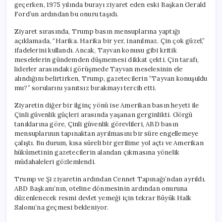
geçerken, 1975 yılında burayı ziyaret eden eski Başkan Gerald
Ford’un ardından bu onuru taşıdı.
Ziyaret sırasında, Trump basın mensuplarına yaptığı
açıklamada, “Harika. Harika bir yer, inanılmaz. Çin çok güzel,”
ifadelerini kullandı. Ancak, Tayvan konusu gibi kritik
meselelerin gündemden düşmemesi dikkat çekti. Çin tarafı,
liderler arasındaki görüşmede Tayvan meselesinin ele
alındığını belirtirken, Trump, gazetecilerin “Tayvan konuşuldu
mu?” sorularını yanıtsız bırakmayı tercih etti.
Ziyaretin diğer bir ilginç yönü ise Amerikan basın heyeti ile
Çinli güvenlik güçleri arasında yaşanan gerginlikti. Görgü
tanıklarına göre, Çinli güvenlik görevlileri, ABD basın
mensuplarının tapınaktan ayrılmasını bir süre engellemeye
çalıştı. Bu durum, kısa süreli bir gerilime yol açtı ve Amerikan
hükümetinin gazetecilerin alandan çıkmasına yönelik
müdahaleleri gözlemlendi.
Trump ve Şi ziyaretin ardından Cennet Tapınağı’ndan ayrıldı.
ABD Başkanı’nın, oteline dönmesinin ardından onuruna
düzenlenecek resmi devlet yemeği için tekrar Büyük Halk
Salonu’na geçmesi bekleniyor.