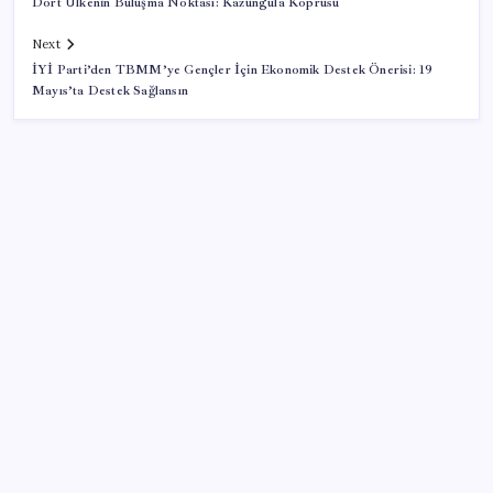
Dört Ülkenin Buluşma Noktası: Kazungula Köprüsü
Next
İYİ Parti’den TBMM’ye Gençler İçin Ekonomik Destek Önerisi: 19
Mayıs’ta Destek Sağlansın
SON YAZILAR
Müsavat Dervişoğlu: ‘Bu yasada tarif edilen ikinci
cumhuriyettir’
ABD’li banka duyurdu: Türk Lirası değer kaybederse
yüksek faiz dönemi bitmez!