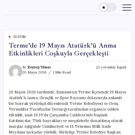
Skip
to
content
EĞITIM
Terme’de 19 Mayıs Atatürk’ü Anma
Etkinlikleri Coşkuyla Gerçekleşti
Terme’de
By
Zeynep Yılmaz
yorumlar kapalı
19
20 Mayıs 2026
1 Min Read
Mayıs
Atatürk’ü
Anma
20 Mayıs 2026 tarihinde, Samsun’un Terme ilçesinde 19 Mayıs
Etkinlikleri
Atatürk’ü Anma, Gençlik ve Spor Bayramı dolayısıyla anlamlı
Coşkuyla
Gerçekleşti
bir bayrak yürüyüşü düzenlendi. Terme Belediyesi ve Genç
için
Termeliler Taraftarlar Derneği tarafından organize edilen
etkinlik, saat 19.19’da Çarşamba Caddesi’nde başladı.
Katılımcılar, Türk bayrakları ve meşalelerle donatılmış olarak
marşlar eşliğinde Cumhuriyet ve 15 Temmuz Milli İrade
Meydanı’na kadar yürüdü. Yürüyüşe Terme Belediye Başkan