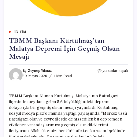
EĞITIM
TBMM Başkanı Kurtulmuş’tan
Malatya Depremi İçin Geçmiş Olsun
Mesajı
TBMM
By
Zeynep Yılmaz
yorumlar kapalı
Başkanı
20 Mayıs 2026
1 Min Read
Kurtulmuş’tan
Malatya
Depremi
TBMM Başkanı Numan Kurtulmuş, Malatya’nın Battalgazi
İçin
ilçesinde meydana gelen 5,6 büyüklüğündeki deprem
Geçmiş
Olsun
dolayısıyla bir geçmiş olsun mesajı yayımladı. Kurtulmuş,
Mesajı
sosyal medya platformunda yaptığı paylaşımda, “Merkez üssü
için
Battalgazi olan ve çevre illerde de hissedilen bu depremden
etkilenen vatandaşlarımıza geçmiş olsun dileklerimi
iletiyorum. Allah, ülkemizi her türlü afetten korusun.” şeklinde
ifadelerde bulundu. Depremin ardından bölgedeki