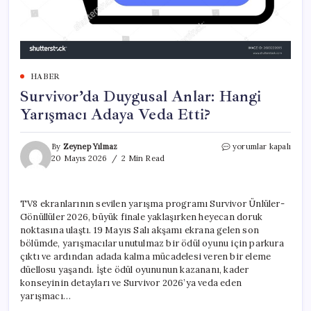
HABER
Survivor’da Duygusal Anlar: Hangi
Yarışmacı Adaya Veda Etti?
Survivor’da
By
Zeynep Yılmaz
yorumlar kapalı
Duygusal
20 Mayıs 2026
2 Min Read
Anlar:
Hangi
Yarışmacı
TV8 ekranlarının sevilen yarışma programı Survivor Ünlüler-
Adaya
Gönüllüler 2026, büyük finale yaklaşırken heyecan doruk
Veda
Etti?
noktasına ulaştı. 19 Mayıs Salı akşamı ekrana gelen son
için
bölümde, yarışmacılar unutulmaz bir ödül oyunu için parkura
çıktı ve ardından adada kalma mücadelesi veren bir eleme
düellosu yaşandı. İşte ödül oyununun kazananı, kader
konseyinin detayları ve Survivor 2026’ya veda eden
yarışmacı…