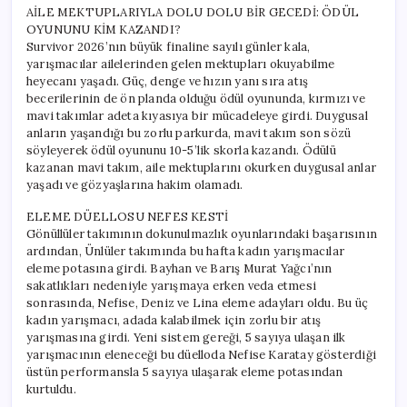
AİLE MEKTUPLARIYLA DOLU DOLU BİR GECEDİ: ÖDÜL
OYUNUNU KİM KAZANDI?
Survivor 2026’nın büyük finaline sayılı günler kala,
yarışmacılar ailelerinden gelen mektupları okuyabilme
heyecanı yaşadı. Güç, denge ve hızın yanı sıra atış
becerilerinin de ön planda olduğu ödül oyununda, kırmızı ve
mavi takımlar adeta kıyasıya bir mücadeleye girdi. Duygusal
anların yaşandığı bu zorlu parkurda, mavi takım son sözü
söyleyerek ödül oyununu 10-5’lik skorla kazandı. Ödülü
kazanan mavi takım, aile mektuplarını okurken duygusal anlar
yaşadı ve gözyaşlarına hakim olamadı.
ELEME DÜELLOSU NEFES KESTİ
Gönüllüler takımının dokunulmazlık oyunlarındaki başarısının
ardından, Ünlüler takımında bu hafta kadın yarışmacılar
eleme potasına girdi. Bayhan ve Barış Murat Yağcı’nın
sakatlıkları nedeniyle yarışmaya erken veda etmesi
sonrasında, Nefise, Deniz ve Lina eleme adayları oldu. Bu üç
kadın yarışmacı, adada kalabilmek için zorlu bir atış
yarışmasına girdi. Yeni sistem gereği, 5 sayıya ulaşan ilk
yarışmacının eleneceği bu düelloda Nefise Karatay gösterdiği
üstün performansla 5 sayıya ulaşarak eleme potasından
kurtuldu.