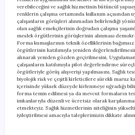
verebileceğini ve sağlık hizmetinin bütüncül yapısı
renklerin çalışma ortamında kullanım açısından uy
çalışanların görüşleri alınmadan belirlendiği yönü
olan sağlık emekçilerinin doğrudan çalışma yaşaml
meslek örgütlerinin görüşlerinin alınması demokrat
Forma kumaşlarının teknik özelliklerinin bağımsız 
örgütlerinin katılımıyla yeniden değerlendirilmesi
alınarak yeniden gözden geçirilmesini, Uygulamanı
çalışanların katılımıyla pilot değerlendirme süreçl
örgütleriyle görüş alışverişi yapılmasını, Sağlık te
biyolojik risk ve çeşitli kirleticilere sürekli maruz
içerisinde yüksek düzeyde kirlenmeye uğradığı bili
forma temin edilmesi ya da mevcut formaların temiz
imkanlarıyla düzenli ve ücretsiz olarak karşılanma
etmekteyiz. Sağlık hizmetlerinin niteliğinin yükselt
iyileştirilmesi amacıyla taleplerimizin dikkate alın