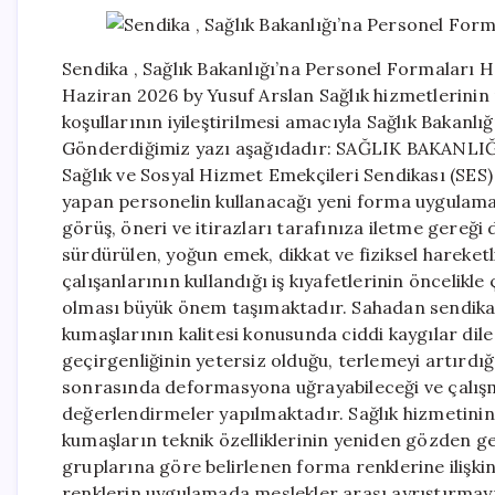
Sendika , Sağlık Bakanlığı’na Personel Formaları
Haziran 2026 by Yusuf Arslan Sağlık hizmetlerinin n
koşullarının iyileştirilmesi amacıyla Sağlık Bakan
Gönderdiğimiz yazı aşağıdadır: SAĞLIK BAKA
Sağlık ve Sosyal Hizmet Emekçileri Sendikası (SES)
yapan personelin kullanacağı yeni forma uygulamas
görüş, öneri ve itirazları tarafınıza iletme gereği 
sürdürülen, yoğun emek, dikkat ve fiziksel hareketl
çalışanlarının kullandığı iş kıyafetlerinin öncelikl
olması büyük önem taşımaktadır. Sahadan sendikam
kumaşlarının kalitesi konusunda ciddi kaygılar dile
geçirgenliğinin yetersiz olduğu, terlemeyi artırdı
sonrasında deformasyona uğrayabileceği ve çalışm
değerlendirmeler yapılmaktadır. Sağlık hizmetinin n
kumaşların teknik özelliklerinin yeniden gözden ge
gruplarına göre belirlenen forma renklerine ilişkin
renklerin uygulamada meslekler arası ayrıştırmayı 