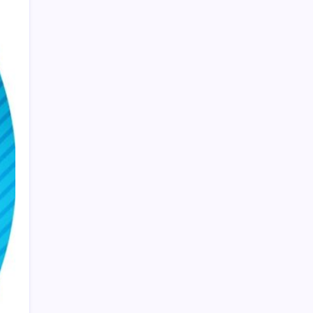
ABD’li banka duyurdu: Türk Lirası değer
kaybederse yüksek faiz dönemi bitmez!
AB’den Karar: Yapay Zeka İçerikleri Artık
Etiketlenecek
Apple’ın akıllı gözlüğü akıllı saati gibi olacak
YENİ Partili Evrim Rızvanoğlu’ndan iktidara
çevre politikası eleştirisi: ‘Doğayı değil rantı
önceleyen sistem kuruldu’
İTO’ya göre 199 ürünün fiyatı arttı
Uçaktan düşen iPhone 17 Pro hasarsız
bulundu
Toyota, yılın ilk yarısı küresel bazda en çok
araç satan şirket ünvanını korudu
İran Dışişleri Bakanlığı: İran’ın Mısır’a
yönelik İHA saldırısıyla bir ilgisi bulunmuyor
Balıkesir’deki yangın Bergama sınırına