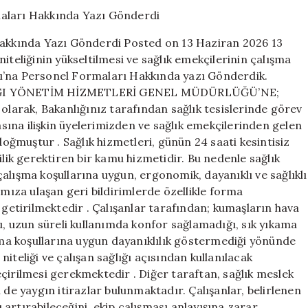
Bakanlığı’na
Personel
Formaları
 Hakkında Yazı Gönderdi Posted on 13 Haziran 2026 13
Hakkında
iteliğinin yükseltilmesi ve sağlık emekçilerinin çalışma
Yazı
lığı’na Personel Formaları Hakkında yazı Gönderdik.
Gönderdi
için
NLIĞI YÖNETİM HİZMETLERİ GENEL MÜDÜRLÜĞÜ’NE;
 olarak, Bakanlığınız tarafından sağlık tesislerinde görev
ına ilişkin üyelerimizden ve sağlık emekçilerinden gelen
doğmuştur . Sağlık hizmetleri, günün 24 saati kesintisiz
ilik gerektiren bir kamu hizmetidir. Bu nedenle sağlık
e çalışma koşullarına uygun, ergonomik, dayanıklı ve sağlıklı
ıza ulaşan geri bildirimlerde özellikle forma
 getirilmektedir . Çalışanlar tarafından; kumaşların hava
ğı, uzun süreli kullanımda konfor sağlamadığı, sık yıkama
a koşullarına uygun dayanıklılık göstermediği yönünde
iteliği ve çalışan sağlığı açısından kullanılacak
çirilmesi gerekmektedir . Diğer taraftan, sağlık meslek
 de yaygın itirazlar bulunmaktadır. Çalışanlar, belirlenen
artırabileceğini, ekip çalışması anlayışına zarar