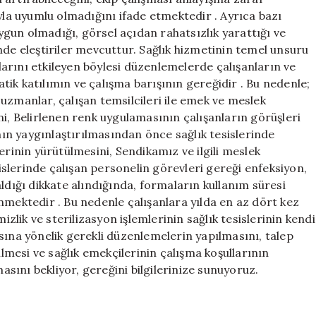
yla uyumlu olmadığını ifade etmektedir . Ayrıca bazı
gun olmadığı, görsel açıdan rahatsızlık yarattığı ve
nde eleştiriler mevcuttur. Sağlık hizmetinin temel unsuru
arını etkileyen böylesi düzenlemelerde çalışanların ve
ik katılımın ve çalışma barışının gereğidir . Bu nedenle;
uzmanlar, çalışan temsilcileri ile emek ve meslek
ni, Belirlenen renk uygulamasının çalışanların görüşleri
n yaygınlaştırılmasından önce sağlık tesislerinde
erinin yürütülmesini, Sendikamız ve ilgili meslek
sislerinde çalışan personelin görevleri gereği enfeksiyon,
 kaldığı dikkate alındığında, formaların kullanım süresi
nmektedir . Bu nedenle çalışanlara yılda en az dört kez
lik ve sterilizasyon işlemlerinin sağlık tesislerinin kendi
sına yönelik gerekli düzenlemelerin yapılmasını, talep
ilmesi ve sağlık emekçilerinin çalışma koşullarının
masını bekliyor, gereğini bilgilerinize sunuyoruz.