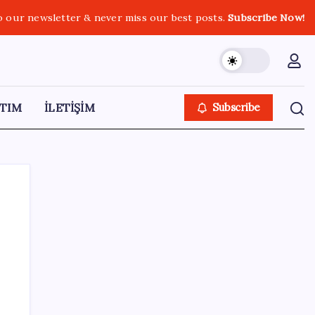
o our newsletter & never miss our best posts.
Subscribe Now!
TIM
İLETİŞİM
Subscribe
SON YAZILAR
Müsavat Dervişoğlu: ‘Bu yasada tarif edilen
ikinci cumhuriyettir’