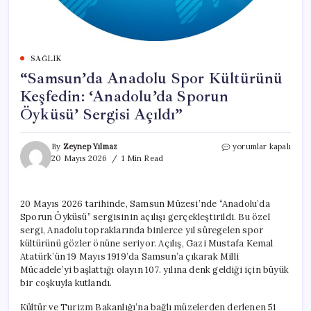
SAĞLIK
“Samsun’da Anadolu Spor Kültürünü
Keşfedin: ‘Anadolu’da Sporun
Öyküsü’ Sergisi Açıldı”
“Samsun’da
By
Zeynep Yılmaz
yorumlar kapalı
Anadolu
20 Mayıs 2026
1 Min Read
Spor
Kültürünü
Keşfedin:
20 Mayıs 2026 tarihinde, Samsun Müzesi’nde “Anadolu’da
‘Anadolu’da
Sporun Öyküsü” sergisinin açılışı gerçekleştirildi. Bu özel
Sporun
Öyküsü’
sergi, Anadolu topraklarında binlerce yıl süregelen spor
Sergisi
kültürünü gözler önüne seriyor. Açılış, Gazi Mustafa Kemal
Açıldı”
Atatürk’ün 19 Mayıs 1919’da Samsun’a çıkarak Milli
için
Mücadele’yi başlattığı olayın 107. yılına denk geldiği için büyük
bir coşkuyla kutlandı.
Kültür ve Turizm Bakanlığı’na bağlı müzelerden derlenen 51