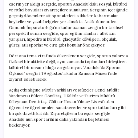
eserin yer aldığı sergide, sporun Anadolu’daki sosyal, kültürel
ve ritüel boyutları ziyaretçilere sunuluyor. Serginin içeriğinde,
geçmiş dönemlere ait spor aletleri, sikkeler, kabartmalar,
heykeller ve yazılı belgeler yer almakta. Antik dönemden
Osmanlı İmparatorluğu’na kadar uzanan zengin bir tarihsel
perspektif sunan sergide, spor eğitim alanları, atletizm
yarışları, hipodrom kültürü, gladyatör dövüşleri, okçuluk,
güreş, atlı sporlar ve cirit gibi konular öne çıkıyor.
Dört ana tema etrafında düzenlenen sergide, sporun yalnızca
fiziksel bir aktivite değil, aynı zamanda toplumları birleştiren
kültürel bir unsur olduğu vurgulanıyor. “Anadolu’da Sporun
Öyküsü” sergisi, 19 Ağustos’a kadar Samsun Müzesi’nde
ziyaret edilebilecek.
Açılış etkinliğine Kültür Varlıkları ve Müzeler Genel Müdür
Yardımcısı Bülent Gönültaş, İl Kültür ve Turizm Müdürü
Süleyman Demirtaş, Gülizar Hasan Yılmaz Lisesi’nden
öğrenci ve öğretmenler, sanatseverler ve spor tutkunları gibi
birçok davetli katıldı. Ziyaretçilerin bu eşsiz sergiyle
Anadolu’nun spor tarihini daha yakından keşfetmesi
bekleniyor.