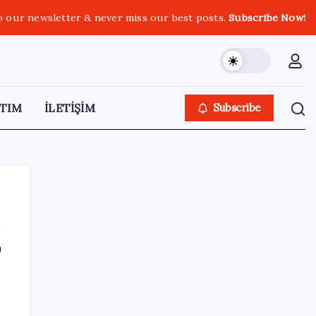
o our newsletter & never miss our best posts.
Subscribe Now!
TIM
İLETİŞİM
Subscribe
ı
SON YAZILAR
Google Pixel Watch 5 Sızdırıldı: İşte
Detaylar