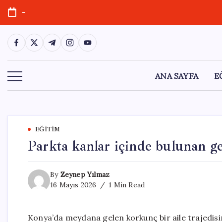
Skip
-
to
content
https://www.facebook.com/
https://twitter.com/
https://t.me/
https://www.instagram.com/
https://youtube.com/
ANA SAYFA
E
EĞITIM
Parkta kanlar içinde bulunan gen
By
Zeynep Yılmaz
16 Mayıs 2026
1 Min Read
Konya’da meydana gelen korkunç bir aile trajedisin