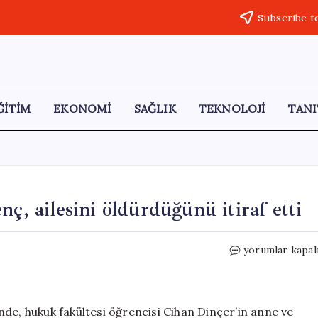
Subscribe t
ĞİTİM
EKONOMİ
SAĞLIK
TEKNOLOJİ
TANI
ç, ailesini öldürdüğünü itiraf etti
Parkta
yorumlar kapal
kanlar
içinde
bulunan
genç,
de, hukuk fakültesi öğrencisi Cihan Dinçer’in anne ve