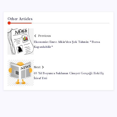
Other Articles
Previous
Ekonomist Emre Alkin’den Şok Tahmin: “Borsa
Kapatılabilir”
Next
10 Yıl Boyunca Saklanan Cinayet Gerçeği: Eski Eş
İtiraf Etti