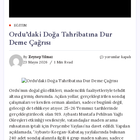
EĞITIM
Ordu’daki Doğa Tahribatına Dur
Deme Çağrısı
Ordu’daki
By
Zeynep Yılmaz
yorumlar kapalı
Doğa
23 Mayıs 2026
1 Min Read
Tahribatına
Dur
Deme
Çağrısı
için
Ordu’nun doğal güzellikleri, madencilik faaliyetleriyle tehdit
altına girmiş durumda. Açılan yollar, gerçekleştirilen sondaj
çalışmaları ve kesilen orman alanları, sadece bugünü değil,
geleceği de tehlikeye atıyor. 25-26 Temmuz tarihlerinde
gerçekleştirilecek olan 919. Aybastı Mustafa Pehlivan Yağlı
Güreşleri etkinliği vesilesiyle, vatandaşlar maden arama
ruhsatının iptali için Perşembe Yaylası’na davet edildi. Yapılan
açıklamada, “Aybastı-Korgan-Kabataş yaylalarında bulunan
240 adet sondaj alanıyla ilgili 4 grup maden sahası, sadece