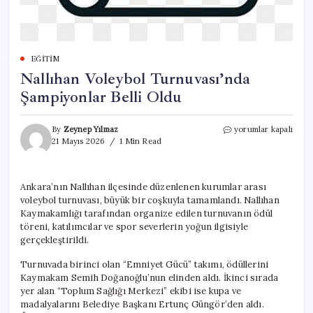
EĞITIM
Nallıhan Voleybol Turnuvası’nda
Şampiyonlar Belli Oldu
Nallıhan
By
Zeynep Yılmaz
yorumlar kapalı
Voleybol
21 Mayıs 2026
1 Min Read
Turnuvası’nda
Şampiyonlar
Belli
Ankara’nın Nallıhan ilçesinde düzenlenen kurumlar arası
Oldu
voleybol turnuvası, büyük bir coşkuyla tamamlandı. Nallıhan
için
Kaymakamlığı tarafından organize edilen turnuvanın ödül
töreni, katılımcılar ve spor severlerin yoğun ilgisiyle
gerçekleştirildi.
Turnuvada birinci olan “Emniyet Gücü” takımı, ödüllerini
Kaymakam Semih Doğanoğlu’nun elinden aldı. İkinci sırada
yer alan “Toplum Sağlığı Merkezi” ekibi ise kupa ve
madalyalarını Belediye Başkanı Ertunç Güngör’den aldı.