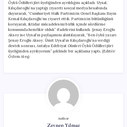
Öykü Ödülleri jüri üyeliğinden ayrıldığını açıkladı. Uysal,
Jürisinden
Ayrıldı
Kılıçdaroğlu’na yaptığı ziyareti sosyal medya hesabında
için
duyurarak, “Cumhuriyet Halk Partimizin Genel Başkanı Sayın
Kemal Kılıçdaroğlu’nu ziyaret ettik. Partimizin bütünlüğünü
koruyarak, iktidar mücadelesini birlik içinde sürdürme
konusunda hemfikir olduk” ifadelerini kullandı. Şenay Eroğlu
Aksoy ise Uysal’ın paylaşımını alıntılayarak, “Ben öykü yazarı
Şenay Eroğlu Aksoy. Ümit Uysal’ın Kılıçdaroğlu’na verdiği
destek sonrası, Antalya Edebiyat Günleri Öykü Ödülleri jüri
üyeliğinden ayrılıyorum” şeklinde bir açıklama yaptı. (Editör:
Özlem Ateş)
Author
Zeynep Yılmaz