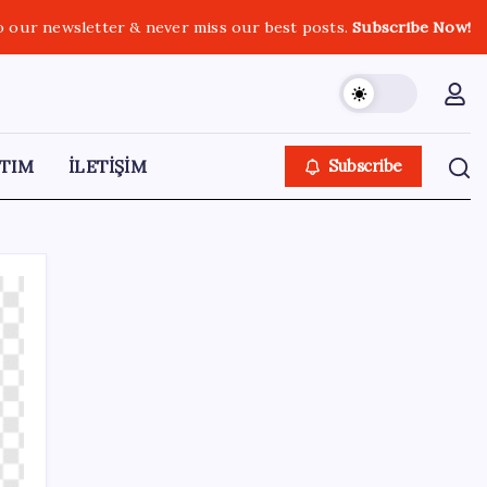
o our newsletter & never miss our best posts.
Subscribe Now!
TIM
İLETİŞİM
Subscribe
SON YAZILAR
Müsavat Dervişoğlu: ‘Bu yasada tarif edilen
ikinci cumhuriyettir’