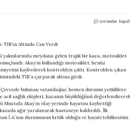
Motosiklet
yorumlar kapal
Kazasında
Bir
Hayat
Daha
Kayıp:
ü yakınlarında meydana gelen trajik bir kaza, motosiklet
TIR’ın
onuçlandı. Akay’ın kullandığı motosiklet, henüz
Altında
imiyetini kaybederek kontrolden çıktı. Kontrolden çıkan
Can
Verdi
imindeki TIR’a çarparak altına girdi.
için
. Çevrede bulunan vatandaşlar, hemen durumu yetkililere
e acil sağlık ekipleri, kazanın büyüklüğünü değerlendirere
 Mustafa Akay’ın olay yerinde hayatını kaybettiği
, kazada ağır yaralanarak hastaneye kaldırıldı. İlk
n İ.A.’nın durumunun kritik olduğu ve hayati tehlikesinin