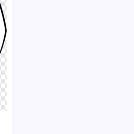
ulaştı: Gazeteciler alevler arasından zor
kurtuldu
Sayaç
Kategoriler
Eğitim
Ekonomi
Haber
Sağlık
Teknoloji