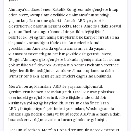
Bile
İş
Almanya’da düzenlenen Katolik Kongresi’nde gençlere hitap
Bulamıyor”
eden Merz, Avrupa’nın özellikle de Almanya’nın sunduğu
için
yaşam koşullarını öne çıkarttı. Ancak, ABD’ye yönelik
eleştirileriyle basının ilgisini çekti. Merz, Amerika’daki sosyal
yapının “hızlı ve öngörülemez bir şekilde değiştiğini”
belirterek, iyi eğitim almış bireylerin bile kariyer fırsatlarına
ulaşmada zorlandığını ifade etti. Bu nedenle, kendi
çocuklarının Amerika’da eğitim almasını ya da yaşam
kurmasını istemediğini net bir şekilde dile getirdi. Merz,
“Bugün Almanya gibi gençlere bu kadar geniş imkanlar sunan
çok az ülke var” diyerek, Avrupa’nın potansiyelinin yeterince
değerlendirilemediğini savundu ve Alman toplumuna daha
iyimser bir bakış açısı geliştirmeleri çağrısında bulundu.
Merz’in bu açıklamaları, ABD ile yaşanan diplomatik
gerilimlerin hemen ardından geldi. Özellikle İran politikası
üzerindeki gerginliklerin iki ülke ilişkilerinde ciddi bir
kırılmaya yol açtığı kaydedildi. Merz’in daha önce “İran,
ABD’yi küçümsüyor” şeklindeki yorumları, Washington’da
rahatsızlığa neden olmuş ve bu süreçte ABD’nin Almanya’daki
bazı askeri varlığını azaltma kararı gündeme gelmişti.
Gerilim sürerken, Merz’in Donald Trump ile gerçekleştirdiği