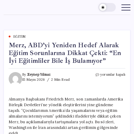
Skip
to
content
EĞITIM
Merz, ABD’yi Yeniden Hedef Alarak
Eğitim Sorunlarına Dikkat Çekti: “En
İyi Eğitimliler Bile İş Bulamıyor”
Merz,
By
Zeynep Yılmaz
yorumlar kapalı
ABD’yi
15 Mayıs 2026
2 Min Read
Yeniden
Hedef
Alarak
Almanya Başbakanı Friedrich Merz, son zamanlarda Amerika
Eğitim
Birleşik Devletleri’ne yönelik eleştirilerini yine gündeme
Sorunlarına
Dikkat
taşıdı. “Çocuklarımın Amerika’da yaşamalarını veya eğitim
Çekti:
almalarını istemiyorum” şeklindeki ifadeleriyle dikkat çeken
“En
Merz, bu açıklamalarıyla tartışmalara yol açtı. Bu sözleri,
İyi
Washington ile İran arasındaki artan gerilimin gölgesinde
Eğitimliler
geldi.