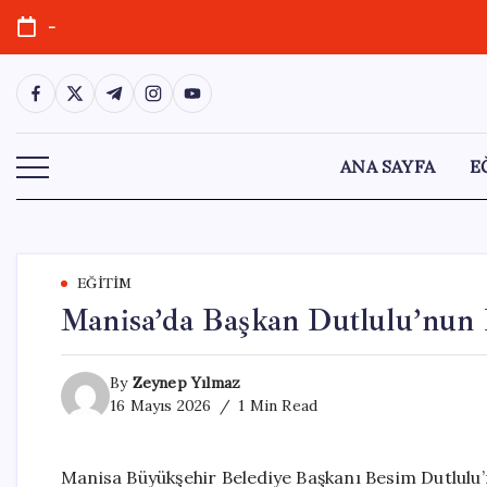
Skip
-
to
content
https://www.facebook.com/
https://twitter.com/
https://t.me/
https://www.instagram.com/
https://youtube.com/
ANA SAYFA
E
EĞITIM
Manisa’da Başkan Dutlulu’nun
By
Zeynep Yılmaz
16 Mayıs 2026
1 Min Read
Manisa Büyükşehir Belediye Başkanı Besim Dutlul