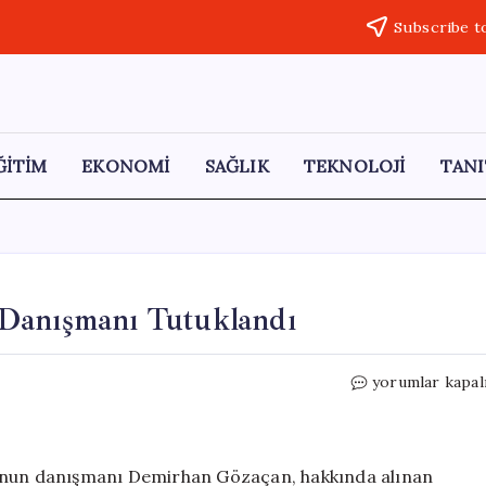
Subscribe t
ĞİTİM
EKONOMİ
SAĞLIK
TEKNOLOJİ
TANI
 Danışmanı Tutuklandı
Manisa’da
yorumlar kapal
Başkan
Dutlulu’nun
Danışmanı
Tutuklandı
u’nun danışmanı Demirhan Gözaçan, hakkında alınan