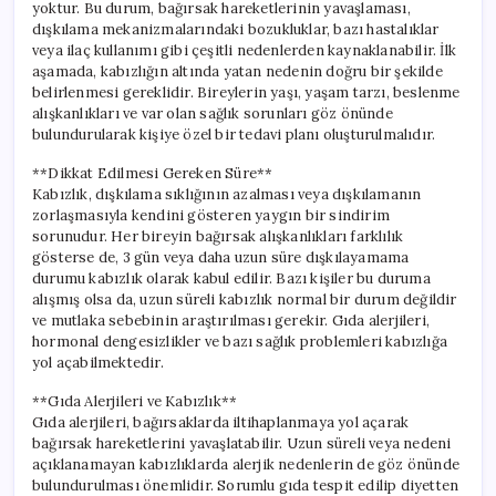
yoktur. Bu durum, bağırsak hareketlerinin yavaşlaması,
dışkılama mekanizmalarındaki bozukluklar, bazı hastalıklar
veya ilaç kullanımı gibi çeşitli nedenlerden kaynaklanabilir. İlk
aşamada, kabızlığın altında yatan nedenin doğru bir şekilde
belirlenmesi gereklidir. Bireylerin yaşı, yaşam tarzı, beslenme
alışkanlıkları ve var olan sağlık sorunları göz önünde
bulundurularak kişiye özel bir tedavi planı oluşturulmalıdır.
**Dikkat Edilmesi Gereken Süre**
Kabızlık, dışkılama sıklığının azalması veya dışkılamanın
zorlaşmasıyla kendini gösteren yaygın bir sindirim
sorunudur. Her bireyin bağırsak alışkanlıkları farklılık
gösterse de, 3 gün veya daha uzun süre dışkılayamama
durumu kabızlık olarak kabul edilir. Bazı kişiler bu duruma
alışmış olsa da, uzun süreli kabızlık normal bir durum değildir
ve mutlaka sebebinin araştırılması gerekir. Gıda alerjileri,
hormonal dengesizlikler ve bazı sağlık problemleri kabızlığa
yol açabilmektedir.
**Gıda Alerjileri ve Kabızlık**
Gıda alerjileri, bağırsaklarda iltihaplanmaya yol açarak
bağırsak hareketlerini yavaşlatabilir. Uzun süreli veya nedeni
açıklanamayan kabızlıklarda alerjik nedenlerin de göz önünde
bulundurulması önemlidir. Sorumlu gıda tespit edilip diyetten