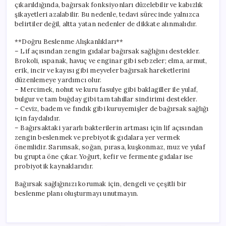
çıkarıldığında, bağırsak fonksiyonları düzelebilir ve kabızlık
şikayetleri azalabilir. Bu nedenle, tedavi sürecinde yalnızca
belirtiler değil, altta yatan nedenler de dikkate alınmalıdır.
**Doğru Beslenme Alışkanlıkları**
– Lif açısından zengin gıdalar bağırsak sağlığını destekler.
Brokoli, ıspanak, havuç ve enginar gibi sebzeler; elma, armut,
erik, incir ve kayısı gibi meyveler bağırsak hareketlerini
düzenlemeye yardımcı olur.
– Mercimek, nohut ve kuru fasulye gibi baklagiller ile yulaf,
bulgur ve tam buğday gibi tam tahıllar sindirimi destekler.
– Ceviz, badem ve fındık gibi kuruyemişler de bağırsak sağlığı
için faydalıdır.
– Bağırsaktaki yararlı bakterilerin artması için lif açısından
zengin beslenmek ve prebiyotik gıdalara yer vermek
önemlidir. Sarımsak, soğan, pırasa, kuşkonmaz, muz ve yulaf
bu grupta öne çıkar. Yoğurt, kefir ve fermente gıdalar ise
probiyotik kaynaklarıdır.
Bağırsak sağlığınızı korumak için, dengeli ve çeşitli bir
beslenme planı oluşturmayı unutmayın.