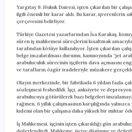
Yargıtay 9. Hukuk Dairesi, işten çıkarılan bir çalı
ilgili önemli bir karar aldı. Bu karar, işverenleri
çerçevesini belirliyor.
Türkiye Gazetesi yazarlarından İsa Karakaş, konuyla
süren iş mahkemesi süreçlerini kısaltmak amacıyla 
tarafından kötüye kullanılıyor. İşten çıkarılan çalı
belge imzalatılması durumu, kamuoyunda “jet arab
arabuluculuk sürecinin işçilerin dava açmasını eng
ve tarafların özgür iradeleriyle müzakere gerçekleş
Olayın merkezinde, bir fabrikada 6 yıldan fazla çalış
sözleşmesi feshedildi. İşçi, anksiyete ve depresyo
arabulucuya götürülerek bazı belgeleri imzalamay
rağmen, 6 yıllık çalışmasının karşılığında yalnızca 
kıdemi olan bir çalışana daha yüksek bir miktar öde
İş Mahkemesi, işçinin işten çıkarıldığı gün arabulu
değerlendirdi. Mahkeme, işçiye düşünme ve değerle