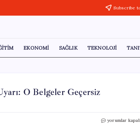
Subscribe t
ĞİTİM
EKONOMİ
SAĞLIK
TEKNOLOJİ
TANI
 Uyarı: O Belgeler Geçersiz
İşten
yorumlar kapal
Çıkarılan
Çalışanlar
İçin