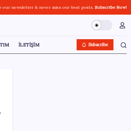
o our newsletter & never miss our best posts.
Subscribe Now!
TIM
İLETİŞİM
Subscribe
SON YAZILAR
ı
Son dakika… Kuşadası Belediyesi’ne üçüncü
dalga operasyon: Bülent Tezcan’ın kızı ve