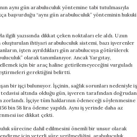
Uyarı:
şanın aynı gün arabuluculuk yöntemine tabi tutulmasıyla
O
n sıkça başvurduğu “aynı gün arabuluculuk” yönteminin hukuki
Belgeler
Geçersiz
Sayılabilir
 ilgili yazısında dikkat çeken noktaları ele aldı. Uzun
için
oluşturulan ihtiyari arabuluculuk sistemi, bazı işverenler
şanların, işten ayrıldıkları gün arabulucuya götürülerek
uluculuk” olarak tanımlanıyor. Ancak Yargıtay,
ellemek için bir araç haline getirilemeyeceğini vurguladı
tirmeleri gerektiğini belirtti.
an bir işçi bulunuyor. İşçinin, sağlık sorunları nedeniyle iş
n tedavisi altında olduğu gün, işveren tarafından doğrudan
a zorlandı. İşçiye tüm haklarının ödeneceği söylenmesine
156 bin 58 lira ödeme yapıldı. Aynı iş yerinde daha az
nmesi ise dikkat çekti.
culuk sürecine dahil edilmesini önemli bir unsur olarak
ndirme için yeterli süre verilmediğini, arabuluculuk