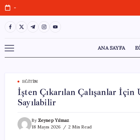
Skip
-
to
content
https://www.facebook.com/
https://twitter.com/
https://t.me/
https://www.instagram.com/
https://youtube.com/
ANA SAYFA
E
EĞITIM
İşten Çıkarılan Çalışanlar İçin
Sayılabilir
By
Zeynep Yılmaz
18 Mayıs 2026
2 Min Read