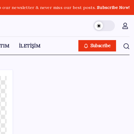
o our newsletter & never miss our best posts.
Subscribe Now!
TIM
İLETİŞİM
Subscribe
SON YAZILAR
Google Pixel Watch 5 Sızdırıldı: İşte
Detaylar