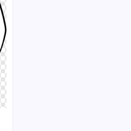
Etiketlenecek
Apple’ın akıllı gözlüğü akıllı saati gibi olacak
Sayaç
Kategoriler
Eğitim
Ekonomi
Haber
Sağlık
Teknoloji