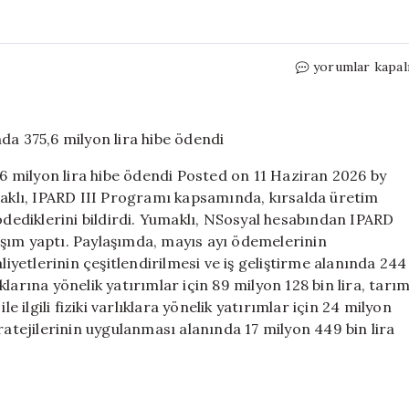
IPARD
yorumlar kapal
III
Programı
kapsamında
mayıs
ayında
 milyon lira hibe ödendi Posted on 11 Haziran 2026 by
375,6
klı, IPARD III Programı kapsamında, kırsalda üretim
milyon
 ödediklerini bildirdi. Yumaklı, NSosyal hesabından IPARD
lira
hibe
şım yaptı. Paylaşımda, mayıs ayı ödemelerinin
ödendi
faaliyetlerinin çeşitlendirilmesi ve iş geliştirme alanında 244
için
ıklarına yönelik yatırımlar için 89 milyon 128 bin lira, tarı
e ilgili fiziki varlıklara yönelik yatırımlar için 24 milyon
ratejilerinin uygulanması alanında 17 milyon 449 bin lira