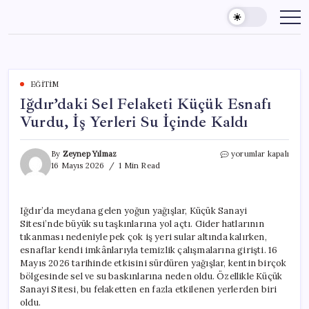
Skip
to
content
EĞITIM
Iğdır’daki Sel Felaketi Küçük Esnafı
Vurdu, İş Yerleri Su İçinde Kaldı
Iğdır’daki
By
Zeynep Yılmaz
yorumlar kapalı
Sel
16 Mayıs 2026
1 Min Read
Felaketi
Küçük
Esnafı
Iğdır’da meydana gelen yoğun yağışlar, Küçük Sanayi
Vurdu,
Sitesi’nde büyük su taşkınlarına yol açtı. Gider hatlarının
İş
Yerleri
tıkanması nedeniyle pek çok iş yeri sular altında kalırken,
Su
esnaflar kendi imkânlarıyla temizlik çalışmalarına girişti. 16
İçinde
Mayıs 2026 tarihinde etkisini sürdüren yağışlar, kentin birçok
Kaldı
bölgesinde sel ve su baskınlarına neden oldu. Özellikle Küçük
için
Sanayi Sitesi, bu felaketten en fazla etkilenen yerlerden biri
oldu.