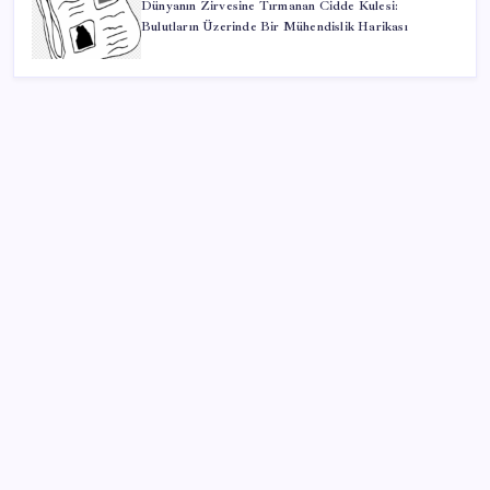
Dünyanın Zirvesine Tırmanan Cidde Kulesi:
Bulutların Üzerinde Bir Mühendislik Harikası
SON YAZILAR
Google Pixel Watch 5 Sızdırıldı: İşte Detaylar
Eskişehir’de 2 belediye başkanı YENİ Parti’ye geçti
Ekran Paylaşımı’nda tehlikeli açık: Mac’e uzaktan
erişim mümkün olabiliyordu
CHP Mut ve Silifke İlçe Başkanlıklarında toplu istifa:
YENİ Parti’ye katılma kararı aldılar