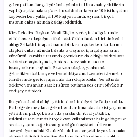
gelen patlamalar gökyüzünü aydınlattı. Ukraynalı yetkililerin
yaptığı açıklamalara göre, bu saldırılarda en az 10 kişi hayatını
kaybederken, yaklaşık 100 kişi yaralandı. Ayrıca, birçok
insanın enkaz altında kaldığı bildirildi.
Kiev Belediye Başkanı Vitali Kliçko, yerleşim bölgelerinde
ciddi hasar oluştuğunu ifade etti. Saldırılardan birinin hedef
aldığı 24 katlı bir apartmanın bir kısmı çökerken, kurtarma
ekipleri enkaz altında kalanlara ulaşmak için çalışmalarını
sürdürdü. Yaralılar arasında çocukların da olduğu bildiriliyor.
Saldırılar başladığında, binlerce Kiev sakini metro
istasyonlarına sığındı. Bazı vatandaşlar, yanlarında
getirdikleri battaniye ve temel ihtiyaç malzemeleriyle metro
tünellerinde geçici yaşam alanları oluşturdular. Yer altında
bekleyen insanlar, saatler süren patlama seslerini büyük bir
endişeyle dinledi.
Rusya’nın hedef aldığı şehirlerden bir diğeri de Dnipro oldu.
Bu bölgede meydana gelen bombardımanda altı kişi yaşamını
yitirirken, pek çok insan da yaralandı. Yerel yetkililer,
saldırılar sonucunda birçok evin kullanılamaz hale geldiğini ve
sivil altyapının ağır hasar gördüğünü açıkladı. Ülkenin
kuzeydoğusundaki Kharkiv’de de benzer şekilde yaralanmalar
olduğu bildirildi. Belediye Başkanı Ihor Terekhov, yaralılar