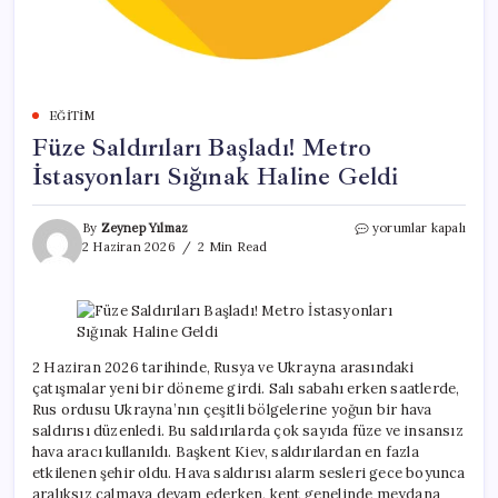
EĞITIM
Füze Saldırıları Başladı! Metro
İstasyonları Sığınak Haline Geldi
Füze
By
Zeynep Yılmaz
yorumlar kapalı
Saldırıları
2 Haziran 2026
2 Min Read
Başladı!
Metro
İstasyonları
Sığınak
Haline
Geldi
2 Haziran 2026 tarihinde, Rusya ve Ukrayna arasındaki
için
çatışmalar yeni bir döneme girdi. Salı sabahı erken saatlerde,
Rus ordusu Ukrayna’nın çeşitli bölgelerine yoğun bir hava
saldırısı düzenledi. Bu saldırılarda çok sayıda füze ve insansız
hava aracı kullanıldı. Başkent Kiev, saldırılardan en fazla
etkilenen şehir oldu. Hava saldırısı alarm sesleri gece boyunca
aralıksız çalmaya devam ederken, kent genelinde meydana