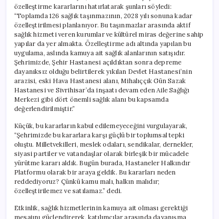
özelleştirme kararlarını hatırlatarak şunları söyledi:
“Toplamda 126 sağlık taşınmazının, 2028 yılı sonuna kadar
özelleştirilmesi planlanıyor. Bu taşınmazlar arasında aktif
sağlık hizmeti veren kurumlar ve kültürel miras değerine sahip
yapılar da yer almakta. Özelleştirme adı altında yapılan bu
uygulama, aslında kamuya ait sağlık alanlarının satışıdır.
Şehrimizde, Şehir Hastanesi açıldıktan sonra depreme
dayanıksız olduğu belirtilerek yıkılan Devlet Hastanesi’nin
arazisi, eski Hava Hastanesi alanı, Mihalıççık Gün Sazak
Hastanesi ve Sivrihisar’da inşaatı devam eden Aile Sağlığı
Merkezi gibi dört önemli sağlık alanı bu kapsamda
değerlendirilmiştir.”
Küçük, bu kararların kabul edilemeyeceğini vurgulayarak,
“Şehrimizde bu kararlara karşı güçlü bir toplumsal tepki
oluştu. Milletvekilleri, meslek odaları, sendikalar, dernekler,
siyasi partiler ve vatandaşlar olarak birleşik bir mücadele
yürütme kararı aldık. Bugün burada, Hastaneler Halkındır
Platformu olarak bir araya geldik. Bu kararları neden
reddediyoruz? Çünkü kamu malı, halkın malıdır;
özelleştirilemez ve satılamaz.” dedi.
Etkinlik, sağlık hizmetlerinin kamuya ait olması gerektiği
mesajını güçlendirerek, katılımcılar arasında dayanışma