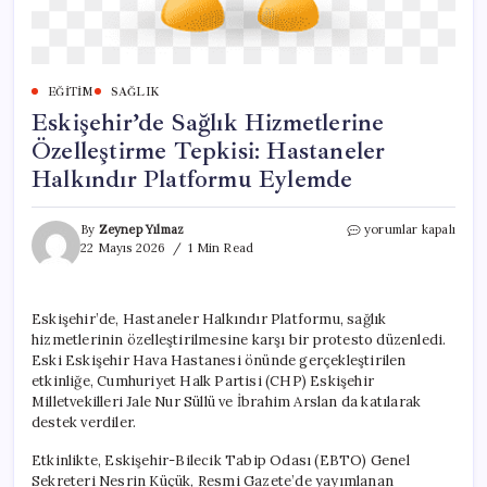
EĞITIM
SAĞLIK
Eskişehir’de Sağlık Hizmetlerine
Özelleştirme Tepkisi: Hastaneler
Halkındır Platformu Eylemde
Eskişehir’de
By
Zeynep Yılmaz
yorumlar kapalı
Sağlık
22 Mayıs 2026
1 Min Read
Hizmetlerine
Özelleştirme
Tepkisi:
Eskişehir’de, Hastaneler Halkındır Platformu, sağlık
Hastaneler
hizmetlerinin özelleştirilmesine karşı bir protesto düzenledi.
Halkındır
Platformu
Eski Eskişehir Hava Hastanesi önünde gerçekleştirilen
Eylemde
etkinliğe, Cumhuriyet Halk Partisi (CHP) Eskişehir
için
Milletvekilleri Jale Nur Süllü ve İbrahim Arslan da katılarak
destek verdiler.
Etkinlikte, Eskişehir-Bilecik Tabip Odası (EBTO) Genel
Sekreteri Nesrin Küçük, Resmi Gazete’de yayımlanan