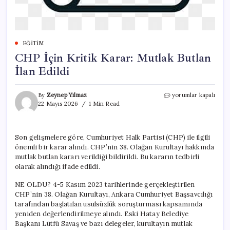
EĞITIM
CHP İçin Kritik Karar: Mutlak Butlan
İlan Edildi
CHP
By
Zeynep Yılmaz
yorumlar kapalı
İçin
22 Mayıs 2026
1 Min Read
Kritik
Karar:
Mutlak
Son gelişmelere göre, Cumhuriyet Halk Partisi (CHP) ile ilgili
Butlan
önemli bir karar alındı. CHP’nin 38. Olağan Kurultayı hakkında
İlan
Edildi
mutlak butlan kararı verildiği bildirildi. Bu kararın tedbirli
için
olarak alındığı ifade edildi.
NE OLDU? 4-5 Kasım 2023 tarihlerinde gerçekleştirilen
CHP’nin 38. Olağan Kurultayı, Ankara Cumhuriyet Başsavcılığı
tarafından başlatılan usulsüzlük soruşturması kapsamında
yeniden değerlendirilmeye alındı. Eski Hatay Belediye
Başkanı Lütfü Savaş ve bazı delegeler, kurultayın mutlak