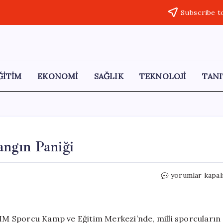
Subscribe t
ĞİTİM
EKONOMİ
SAĞLIK
TEKNOLOJİ
TANI
ngın Paniği
Bursa’daki
yorumlar kapal
Sporcu
Kampında
Yangın
Paniği
M Sporcu Kamp ve Eğitim Merkezi’nde, milli sporcuların