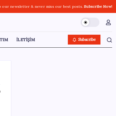
o our newsletter & never miss our best posts.
Subscribe Now!
TIM
İLETİŞİM
Subscribe
ı
SON YAZILAR
Son dakika… Kuşadası Belediyesi’ne üçüncü
dalga operasyon: Bülent Tezcan’ın kızı ve