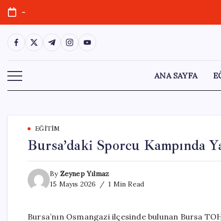
Skip
-
to
content
https://www.facebook.com/
https://twitter.com/
https://t.me/
https://www.instagram.com/
https://youtube.com/
ANA SAYFA
E
EĞITIM
Bursa’daki Sporcu Kampında Ya
By
Zeynep Yılmaz
15 Mayıs 2026
1 Min Read
Bursa’nın Osmangazi ilçesinde bulunan Bursa TOH