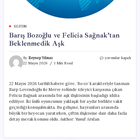
EĞITIM
Barış Bozoğlu ve Felicia Sağnak’tan
Beklenmedik Aşk
Barış
By
Zeynep Yılmaz
yorumlar kapalı
Bozoğlu
22 Mayıs 2026
1 Min Read
ve
Felicia
Sağnak’tan
22 Mayıs 2026 tarihli habere göre, ‘Bozo’ karakteriyle tanınan
Beklenmedik
Sarp Levendoğlu ile Merve rolünde izleyici karşısına çıkan
Aşk
için
Felicia Sağnak arasında bir aşk ilişkisinin başladığı iddia
ediliyor. İki ünlü oyuncunun yaklaşık bir aydır birlikte vakit
geçirdiği konuşulmakta. Bu gelişme, hayranları arasında
büyük bir heyecan yaratırken, çiftin ilişkisine dair daha fazla
detay merak konusu oldu. Author: Yusuf Arslan