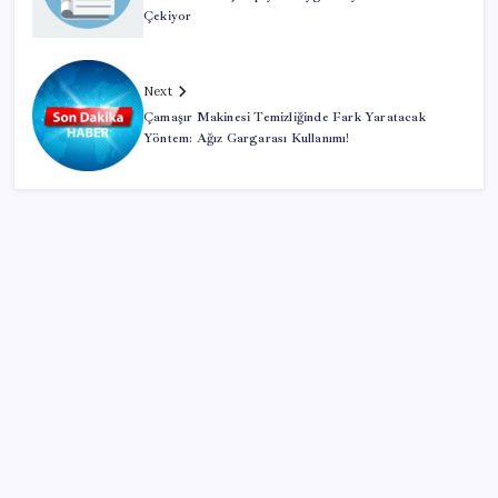
Çekiyor
Next
Çamaşır Makinesi Temizliğinde Fark Yaratacak
Yöntem: Ağız Gargarası Kullanımı!
SON YAZILAR
Müsavat Dervişoğlu: ‘Bu yasada tarif edilen ikinci
cumhuriyettir’