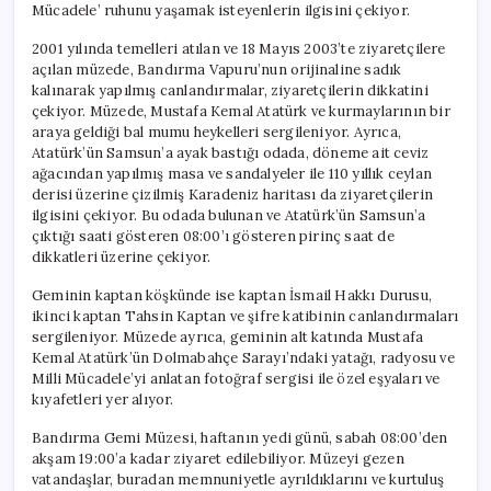
Mücadele’ ruhunu yaşamak isteyenlerin ilgisini çekiyor.
2001 yılında temelleri atılan ve 18 Mayıs 2003’te ziyaretçilere
açılan müzede, Bandırma Vapuru’nun orijinaline sadık
kalınarak yapılmış canlandırmalar, ziyaretçilerin dikkatini
çekiyor. Müzede, Mustafa Kemal Atatürk ve kurmaylarının bir
araya geldiği bal mumu heykelleri sergileniyor. Ayrıca,
Atatürk’ün Samsun’a ayak bastığı odada, döneme ait ceviz
ağacından yapılmış masa ve sandalyeler ile 110 yıllık ceylan
derisi üzerine çizilmiş Karadeniz haritası da ziyaretçilerin
ilgisini çekiyor. Bu odada bulunan ve Atatürk’ün Samsun’a
çıktığı saati gösteren 08:00’ı gösteren pirinç saat de
dikkatleri üzerine çekiyor.
Geminin kaptan köşkünde ise kaptan İsmail Hakkı Durusu,
ikinci kaptan Tahsin Kaptan ve şifre katibinin canlandırmaları
sergileniyor. Müzede ayrıca, geminin alt katında Mustafa
Kemal Atatürk’ün Dolmabahçe Sarayı’ndaki yatağı, radyosu ve
Milli Mücadele’yi anlatan fotoğraf sergisi ile özel eşyaları ve
kıyafetleri yer alıyor.
Bandırma Gemi Müzesi, haftanın yedi günü, sabah 08:00’den
akşam 19:00’a kadar ziyaret edilebiliyor. Müzeyi gezen
vatandaşlar, buradan memnuniyetle ayrıldıklarını ve kurtuluş