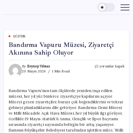
Skip
to
content
EĞITIM
Bandırma Vapuru Müzesi, Ziyaretçi
Akınına Sahip Oluyor
Bandırma
By
Zeynep Yılmaz
yorumlar kapalı
Vapuru
20 Mayıs 2026
1 Min Read
Müzesi,
Ziyaretçi
Akınına
Bandırma Vapuru’nun tam ölçülerde yeniden inşa edilen
Sahip
müzesi, her yıl yüz binlerce ziyaretçiye kapılarını açıyor.
Oluyor
için
Müzeyi gezen ziyaretçiler, burayı çok beğendiklerini ve tekrar
gelmeyi planladıklarını dile getiriyor. Bandırma Gemi Müzesi
ve Milli Mücadele Açık Hava Müzesi, her yıl büyük ilgi görüyor,
özellikle 19 Mayıs Atatürk’ü Anma, Gençlik ve Spor Bayramı
sırasında ziyaretçi sayısında belirgin bir artış yaşanıyor.
Samsun Büyükşehir Belediyesi tarafından işletilen müze, ‘Milli