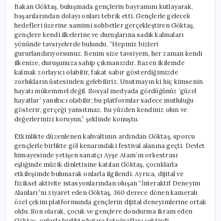
Bakan Göktaş, buluşmada gençlerin bayramını kutlayarak,
başarılarından dolayı onları tebrik etti. Gençlerle gelecek
hedefleri üzerine samimi sohbetler gerçekleştiren Göktaş,
gençlere kendi ilkelerine ve duruşlarına sadık kalmaları
yönünde tavsiyelerde bulundu. “Hepiniz bizleri
gururlandırıyorsunuz. Benim size tavsiyem, her zaman kendi
ilkenize, duruşunuza sahip çıkmanızdır. Bazen ikilemde
kalmak zorlayıcı olabilir, fakat sabır gösterdiğimizde
zorlukların üstesinden gelebiliriz. Unutmayın ki hiç kimsenin
hayatı mükemmel değil. Sosyal medyada gördüğünüz ‘güzel
hayatlar’ yanıltıcı olabilir; bu platformlar sadece mutluluğu
gösterir, gerçeği yansıtmaz. Bu yüzden kendiniz olun ve
değerlerinizi koruyun,” şeklinde konuştu.
Etkinlikte düzenlenen kahvaltının ardından Göktaş, sporcu
gençlerle birlikte göl kenarındaki festival alanına geçti. Devlet
himayesinde yetişen sanatçı Ayşe Atam’ın orkestrası
eşliğinde müzik dinletisine katılan Göktaş, çocuklarla
etkileşimde bulunarak onlarla ilgilendi. Ayrıca, dijital ve
fiziksel aktivite istasyonlarından oluşan “İnteraktif Deneyim
Alanları”nı ziyaret eden Göktaş, 360 derece dönen kameralı
özel çekim platformunda gençlerin dijital deneyimlerine ortak
oldu. Son olarak, çocuk ve gençlere dondurma ikram eden
Göktaş, onlarla birlikte hatıra fotoğrafları çektirdi.