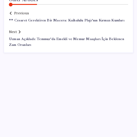
Previous
** Cesaret Gerektiren Bir Macera: Kaihalulu Plajı’nın Kırmızı Kumları
Next
Uzman Açıkladı: Temmuz’da Emekli ve Memur Maaşları İçin Beklenen
Zam Oranları
SON YAZILAR
Google Pixel Watch 5 Sızdırıldı: İşte Detaylar
Eskişehir’de 2 belediye başkanı YENİ Parti’ye geçti