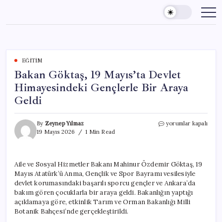
Skip
to
content
EĞITIM
Bakan Göktaş, 19 Mayıs’ta Devlet
Himayesindeki Gençlerle Bir Araya
Geldi
Bakan
By
Zeynep Yılmaz
yorumlar kapalı
Göktaş,
19 Mayıs 2026
1 Min Read
19
Mayıs’ta
Devlet
Aile ve Sosyal Hizmetler Bakanı Mahinur Özdemir Göktaş, 19
Himayesindeki
Mayıs Atatürk’ü Anma, Gençlik ve Spor Bayramı vesilesiyle
Gençlerle
Bir
devlet korumasındaki başarılı sporcu gençler ve Ankara’da
Araya
bakım gören çocuklarla bir araya geldi. Bakanlığın yaptığı
Geldi
açıklamaya göre, etkinlik Tarım ve Orman Bakanlığı Milli
için
Botanik Bahçesi’nde gerçekleştirildi.