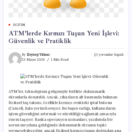
EĞITIM
ATM’lerde Kırmızı Tuşun Yeni İşlevi:
Güvenlik ve Pratiklik
ATM’lerde
By
Zeynep Yılmaz
yorumlar kapalı
Kırmızı
23 Mayıs 2026
1 Min Read
Tuşun
Yeni
İşlevi:
Güvenlik
ve
Pratiklik
ATM’ler, teknolojinin gelişimiyle birlikte dokunmatik
için
ekranlarla donatıldı. Ancak, cihazların alt kısmında bulunan
fiziksel tuş takımı, özellikle kırmızı renkteki iptal butonu
(Cancel), hala yerini koruyor. Bu tuşun varlığı, kullanıcıların
işlem güvenliğini artırmak ve sürekliliği sağlamak amacıyla
önem taşıyor. Banka operasyon uzmanları, yazılımda bir
sorun meydana geldiğinde dokunmatik ekranın tepki
vermeyebileceğini, ancak fiziksel kırmızı tuşun doğrudan ana