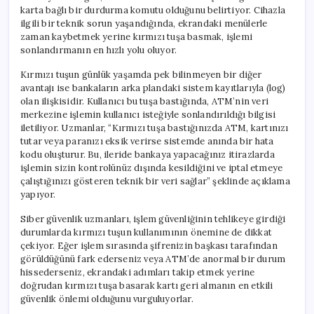
karta bağlı bir durdurma komutu olduğunu belirtiyor. Cihazla
ilgili bir teknik sorun yaşandığında, ekrandaki menülerle
zaman kaybetmek yerine kırmızı tuşa basmak, işlemi
sonlandırmanın en hızlı yolu oluyor.
Kırmızı tuşun günlük yaşamda pek bilinmeyen bir diğer
avantajı ise bankaların arka plandaki sistem kayıtlarıyla (log)
olan ilişkisidir. Kullanıcı bu tuşa bastığında, ATM’nin veri
merkezine işlemin kullanıcı isteğiyle sonlandırıldığı bilgisi
iletiliyor. Uzmanlar, “Kırmızı tuşa bastığınızda ATM, kartınızı
tutar veya paranızı eksik verirse sistemde anında bir hata
kodu oluşturur. Bu, ileride bankaya yapacağınız itirazlarda
işlemin sizin kontrolünüz dışında kesildiğini ve iptal etmeye
çalıştığınızı gösteren teknik bir veri sağlar” şeklinde açıklama
yapıyor.
Siber güvenlik uzmanları, işlem güvenliğinin tehlikeye girdiği
durumlarda kırmızı tuşun kullanımının önemine de dikkat
çekiyor. Eğer işlem sırasında şifrenizin başkası tarafından
görüldüğünü fark ederseniz veya ATM’de anormal bir durum
hissederseniz, ekrandaki adımları takip etmek yerine
doğrudan kırmızı tuşa basarak kartı geri almanın en etkili
güvenlik önlemi olduğunu vurguluyorlar.