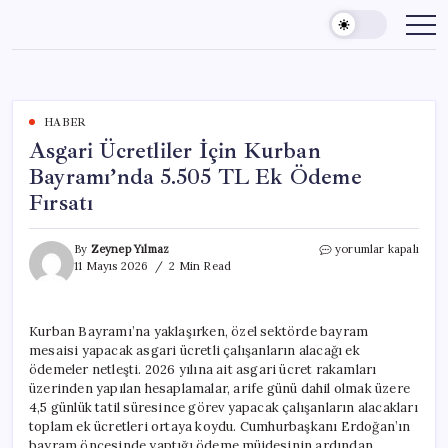
Skip
to
content
HABER
Asgari Ücretliler İçin Kurban
Bayramı’nda 5.505 TL Ek Ödeme
Fırsatı
Asgari
By
Zeynep Yılmaz
yorumlar kapalı
Ücretliler
11 Mayıs 2026
2 Min Read
İçin
Kurban
Bayramı’nda
Kurban Bayramı’na yaklaşırken, özel sektörde bayram
5.505
mesaisi yapacak asgari ücretli çalışanların alacağı ek
TL
Ek
ödemeler netleşti. 2026 yılına ait asgari ücret rakamları
Ödeme
üzerinden yapılan hesaplamalar, arife günü dahil olmak üzere
Fırsatı
4,5 günlük tatil süresince görev yapacak çalışanların alacakları
için
toplam ek ücretleri ortaya koydu. Cumhurbaşkanı Erdoğan’ın
bayram öncesinde yaptığı ödeme müjdesinin ardından,