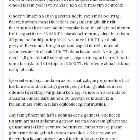
emekli ikramiyeleri ve aylıkları için de bir takvim belirlendi.
Önder Yılmaz’ın Sabah gazetesindeki yazısında belirttiği
üzere, bayram mesai ücretleri, çalışanların günlük brüt
ücretinin iki katı üzerinden hesaplanıyor. Bu yıl için belirlenen
brüt asgari ücret 33.030 TL olarak belirlenmiş olup, bu rakam
30 güne bölündüğünde günlük yevmiye 1.101 TL’ye denk
geliyor. Bayramda bir gün çalışan asgari ücretli, normal
yevmiyesine ek olarak 1.101 TL daha kazanacak. Arife günü
dâhil, 4,5 günlük tatil süresince çalışan bir asgari ücretli, hafta
sonu farkıyla birlikte toplam 5.505 TL ek ödeme alma hakkına
sahip olacak.
İşverenlerin, bayramda en az bir saat çalışan personeline tatil
hakkını kullandıramadığı gerekçesiyle tam günlük ek ücret
ödemesi gerektiği vurgulanırken; işçi ve işveren arasında bir
anlaşma olması durumunda, bu ücretin sonradan izin
kullanılması yoluyla telafi edilebileceği hatırlatıldı.
Bayram günlerinin hafta sonuna denk gelmesi, ödenecek
tutarın artması anlamına geliyor. Normal bayram günlerinde
çalışanlara iki katı yevmiye ödenirken, cumartesi ve pazar
günlerine denk gelen bayram mesaileri 2,5 kat yevmiye
üzerinden hesaplanıyor. Bu yıl Kurban Bayramı’nın son