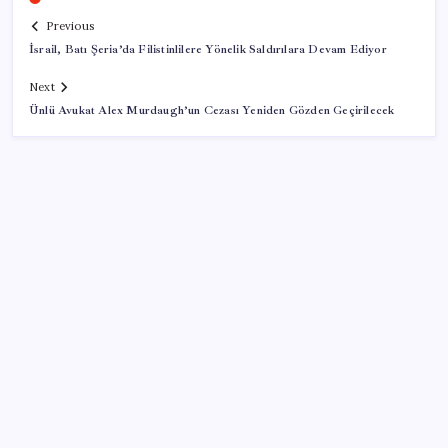
Previous
İsrail, Batı Şeria’da Filistinlilere Yönelik Saldırılara Devam Ediyor
Next
Ünlü Avukat Alex Murdaugh’un Cezası Yeniden Gözden Geçirilecek
SON YAZILAR
Google Pixel Watch 5 Sızdırıldı: İşte Detaylar
Eskişehir’de 2 belediye başkanı YENİ Parti’ye geçti
Ekran Paylaşımı’nda tehlikeli açık: Mac’e uzaktan