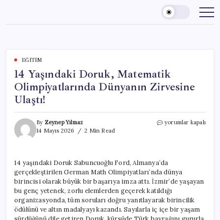
Skip
to
content
EĞITIM
14 Yaşındaki Doruk, Matematik
Olimpiyatlarında Dünyanın Zirvesine
Ulaştı!
14
By
Zeynep Yılmaz
yorumlar kapalı
Yaşındaki
14 Mayıs 2026
2 Min Read
Doruk,
Matematik
Olimpiyatlarında
14 yaşındaki Doruk Sabuncuoğlu Ford, Almanya’da
Dünyanın
gerçekleştirilen German Math Olimpiyatları’nda dünya
Zirvesine
Ulaştı!
birincisi olarak büyük bir başarıya imza attı. İzmir’de yaşayan
için
bu genç yetenek, zorlu elemlerden geçerek katıldığı
organizasyonda, tüm soruları doğru yanıtlayarak birincilik
ödülünü ve altın madalyayı kazandı. Sayılarla iç içe bir yaşam
sürdüğünü dile getiren Doruk, kürsüde Türk bayrağını gururla