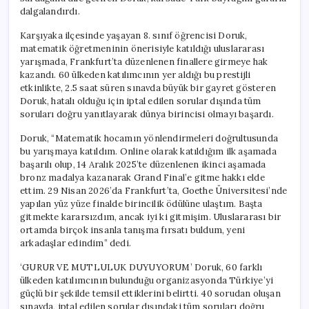
dalgalandırdı.
Karşıyaka ilçesinde yaşayan 8. sınıf öğrencisi Doruk,
matematik öğretmeninin önerisiyle katıldığı uluslararası
yarışmada, Frankfurt’ta düzenlenen finallere girmeye hak
kazandı. 60 ülkeden katılımcının yer aldığı bu prestijli
etkinlikte, 2.5 saat süren sınavda büyük bir gayret gösteren
Doruk, hatalı olduğu için iptal edilen sorular dışında tüm
soruları doğru yanıtlayarak dünya birincisi olmayı başardı.
Doruk, “Matematik hocamın yönlendirmeleri doğrultusunda
bu yarışmaya katıldım. Online olarak katıldığım ilk aşamada
başarılı olup, 14 Aralık 2025’te düzenlenen ikinci aşamada
bronz madalya kazanarak Grand Final’e gitme hakkı elde
ettim. 29 Nisan 2026’da Frankfurt’ta, Goethe Üniversitesi’nde
yapılan yüz yüze finalde birincilik ödülüne ulaştım. Başta
gitmekte kararsızdım, ancak iyi ki gitmişim. Uluslararası bir
ortamda birçok insanla tanışma fırsatı buldum, yeni
arkadaşlar edindim” dedi.
‘GURUR VE MUTLULUK DUYUYORUM’ Doruk, 60 farklı
ülkeden katılımcının bulunduğu organizasyonda Türkiye’yi
güçlü bir şekilde temsil ettiklerini belirtti. 40 sorudan oluşan
sınavda, iptal edilen sorular dışındaki tüm soruları doğru