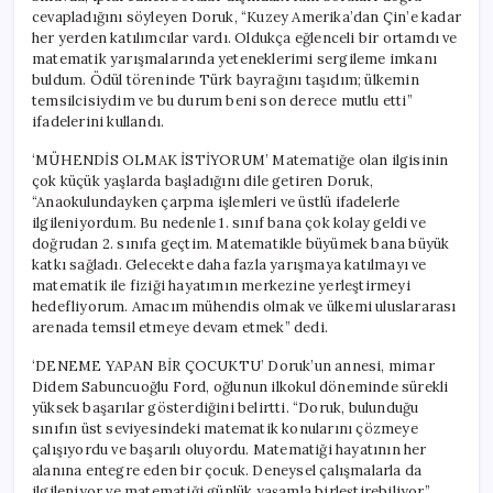
cevapladığını söyleyen Doruk, “Kuzey Amerika’dan Çin’e kadar
her yerden katılımcılar vardı. Oldukça eğlenceli bir ortamdı ve
matematik yarışmalarında yeteneklerimi sergileme imkanı
buldum. Ödül töreninde Türk bayrağını taşıdım; ülkemin
temsilcisiydim ve bu durum beni son derece mutlu etti”
ifadelerini kullandı.
‘MÜHENDİS OLMAK İSTİYORUM’ Matematiğe olan ilgisinin
çok küçük yaşlarda başladığını dile getiren Doruk,
“Anaokulundayken çarpma işlemleri ve üstlü ifadelerle
ilgileniyordum. Bu nedenle 1. sınıf bana çok kolay geldi ve
doğrudan 2. sınıfa geçtim. Matematikle büyümek bana büyük
katkı sağladı. Gelecekte daha fazla yarışmaya katılmayı ve
matematik ile fiziği hayatımın merkezine yerleştirmeyi
hedefliyorum. Amacım mühendis olmak ve ülkemi uluslararası
arenada temsil etmeye devam etmek” dedi.
‘DENEME YAPAN BİR ÇOCUKTU’ Doruk’un annesi, mimar
Didem Sabuncuoğlu Ford, oğlunun ilkokul döneminde sürekli
yüksek başarılar gösterdiğini belirtti. “Doruk, bulunduğu
sınıfın üst seviyesindeki matematik konularını çözmeye
çalışıyordu ve başarılı oluyordu. Matematiği hayatının her
alanına entegre eden bir çocuk. Deneysel çalışmalarla da
ilgileniyor ve matematiği günlük yaşamla birleştirebiliyor”